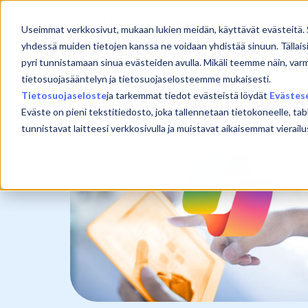
Skip
to
Etu
Useimmat verkkosivut, mukaan lukien meidän, käyttävät evästeitä. 
content
yhdessä muiden tietojen kanssa ne voidaan yhdistää sinuun. Tällais
pyri tunnistamaan sinua evästeiden avulla. Mikäli teemme näin, var
tietosuojasääntelyn ja tietosuojaselosteemme mukaisesti.
Tietosuojaseloste
ja tarkemmat tiedot evästeistä löydät
Evästes
Eväste on pieni tekstitiedosto, joka tallennetaan tietokoneelle, tab
tunnistavat laitteesi verkkosivulla ja muistavat aikaisemmat viera