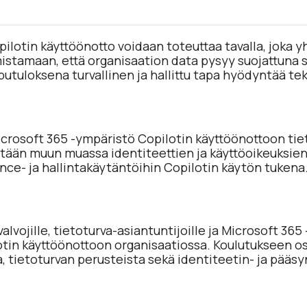
ilotin käyttöönotto voidaan toteuttaa tavalla, joka yh
istamaan, että organisaation data pysyy suojattuna 
pputuloksena turvallinen ja hallittu tapa hyödyntää te
crosoft 365 -ympäristö Copilotin käyttöönottoon ti
ään muun muassa identiteettien ja käyttöoikeuksien 
ce- ja hallintakäytäntöihin Copilotin käytön tukena
lvojille, tietoturva-asiantuntijoille ja Microsoft 365
otin käyttöönottoon organisaatiossa. Koulutukseen osa
 tietoturvan perusteista sekä identiteetin- ja pääsy