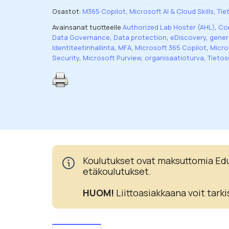
Osastot:
M365 Copilot
,
Microsoft AI & Cloud Skills
,
Tie
Avainsanat tuotteelle
Authorized Lab Hoster (AHL)
,
Con
Data Governance
,
Data protection
,
eDiscovery
,
gener
Identiteetinhallinta
,
MFA
,
Microsoft 365 Copilot
,
Micro
Security
,
Microsoft Purview
,
organisaatioturva
,
Tietos
Koulutukset ovat maksuttomia Eduh
etäkoulutukset.
HUOM!
Liittoasiakkaana voit tarki