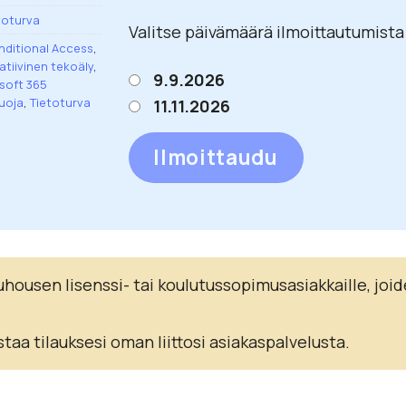
toturva
Valitse päivämäärä ilmoittautumista
ditional Access
,
atiivinen tekoäly
,
9.9.2026
soft 365
uoja
,
Tietoturva
11.11.2026
Ilmoittaudu
ousen lisenssi- tai koulutussopimusasiakkaille, joid
staa tilauksesi oman liittosi asiakaspalvelusta.