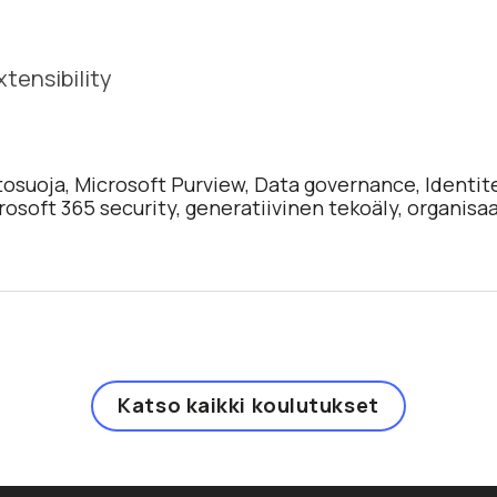
tensibility
tosuoja, Microsoft Purview, Data governance, Identit
osoft 365 security, generatiivinen tekoäly, organisa
Katso kaikki koulutukset