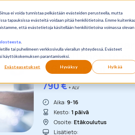
sivu
Koulutukset
Sinua ei voida tunnistaa pelkästään evästeiden perusteella, mutta
issa tapauksissa evästeitä voidaan pitää henkilötietoina. Emme kuitenka
mistamme, että evästetietoja käsitellään henkilötietoina voimassa olevan
MS-4002 Prepare
elosteesta
.
letille tai puhelimeen verkkosivulla vierailun yhteydessä. Evästeet
compliance to su
ilusi käyttökokemuksen parantamiseksi.
365 Copilot
Evästeasetukset
Hyväksy
Hylkää
790
€
+ ALV
Aika:
9-16
Kesto:
1 päivä
Osoite:
Etäkoulutus
Lisätieto: