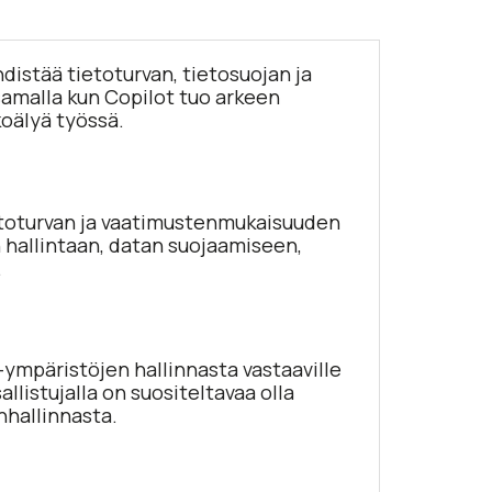
distää tietoturvan, tietosuojan ja
samalla kun Copilot tuo arkeen
koälyä työssä.
etoturvan ja vaatimustenmukaisuuden
hallintaan, datan suojaamiseen,
.
 -ympäristöjen hallinnasta vastaaville
llistujalla on suositeltavaa olla
nhallinnasta.