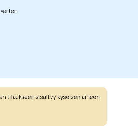
 varten
en tilaukseen sisältyy kyseisen aiheen