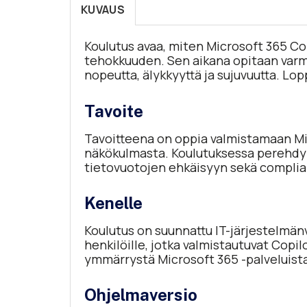
KUVAUS
Koulutus avaa, miten Microsoft 365 Cop
tehokkuuden. Sen aikana opitaan varm
nopeutta, älykkyyttä ja sujuvuutta. Lo
Tavoite
Tavoitteena on oppia valmistamaan Mi
näkökulmasta. Koulutuksessa perehdyt
tietovuotojen ehkäisyyn sekä complian
Kenelle
Koulutus on suunnattu IT-järjestelmänva
henkilöille, jotka valmistautuvat Copil
ymmärrystä Microsoft 365 -palveluista,
Ohjelmaversio