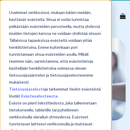
Skip
to
Useimmat verkkosivut, mukaan lukien meidän,
content
käyttävät evästeitä. Sinua ei voida tunnistaa
pelkästään evästeiden perusteella, mutta yhdessä
muiden tietojen kanssa ne voidaan yhdistää sinuun.
Tällaisissa tapauksissa evästeitä voidaan pitää
henkilötietoina. Emme kuitenkaan pyri
tunnistamaan sinua evästeiden avulla. Mikäli
teemme näin, varmistamme, että evästetietoja
käsitellään henkilötietoina voimassa olevan
tietosuojasääntelyn ja tietosuojaselosteemme
mukaisesti.
Tietosuojaseloste
ja tarkemmat tiedot evästeistä
löydät
Evästeselosteesta
.
Eväste on pieni tekstitiedosto, joka tallennetaan
tietokoneelle, tabletille tai puhelimeen
verkkosivulla vierailun yhteydessä. Evästeet
tunnistavat laitteesi verkkosivulla ja muistavat