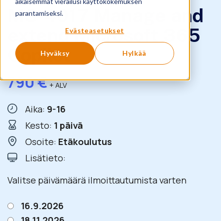
aikaisemmat vierailusi käyttökokemuksen
MS-4017 Manage and
parantamiseksi.
extend Microsoft 365
Evästeasetukset
Copilot
Hyväksy
Hylkää
790
€
+ ALV
Aika:
9-16
Kesto:
1 päivä
Osoite:
Etäkoulutus
Lisätieto:
Valitse päivämäärä ilmoittautumista varten
16.9.2026
18.11.2026