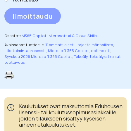
Ilmoittaudu
Osastot:
M365 Copilot
,
Microsoft AI & Cloud Skills
Avainsanat tuotteelle
IT-ammattilaiset
,
Järjestelmänhallinta
,
Liiketoimintaprosessit
,
Microsoft 365 Copilot
,
optimointi
,
Syyskuu 2026 Microsoft 365 Copilot
,
Tekoäly
,
tekoälyratkaisut
,
tuottavuus
Koulutukset ovat maksuttomia Eduhousen
lisenssi- tai koulutussopimusasiakkaille,
joiden tilaukseen sisältyy kyseisen
aiheen etäkoulutukset.