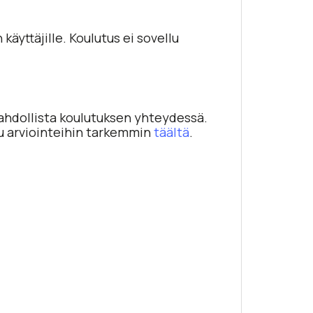
äyttäjille. Koulutus ei sovellu
mahdollista koulutuksen yhteydessä.
tu arviointeihin tarkemmin
täältä
.