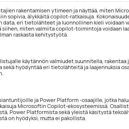
stajien rakentamisen ytimeen ja näyttää, miten Micro
siin sopivia, älykkäitä copilot-ratkaisuja. Kokonais
n data, eri tietolähteet ja luonnollinen kieli voidaan v
siihen, miten valmiita copilot-toimintoja voidaan la
 ilman raskasta kehitystyötä.
istujalle käytännön valmiudet suunnitella, rakentaa 
a sekä hyödyntää eri tietolähteitä ja laajennuksia os
n.
siantuntijoille ja Power Platform -osaajille, jotka hal
tkaisuja Microsoftin Copilot-ekosysteemissä. Osallist
ä, Power Platformista sekä yleistä käsitystä tekoäl
tä on hyödyksi, mutta ei pakollista.