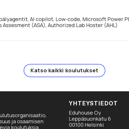
oälyagentit, AI copilot, Low-code, Microsoft Power Pl
lls Assesment (ASA),
Authorized Lab Hoster (AHL)
Katso kaikki koulutukset
YHTEYSTIEDOT
Eduhouse Oy
ulutusorganisaatio,
Leppäsuonkatu 6
isuus ja osaamisen
00100 Helsinki
via koulutuksia,