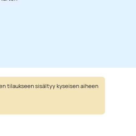
en tilaukseen sisältyy kyseisen aiheen