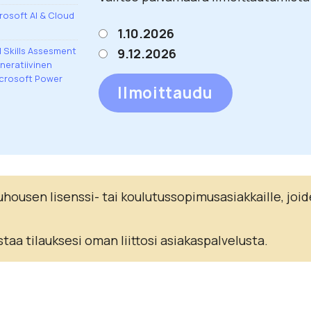
rosoft AI & Cloud
1.10.2026
d Skills Assesment
9.12.2026
neratiivinen
crosoft Power
Ilmoittaudu
ousen lisenssi- tai koulutussopimusasiakkaille, joid
staa tilauksesi oman liittosi asiakaspalvelusta.