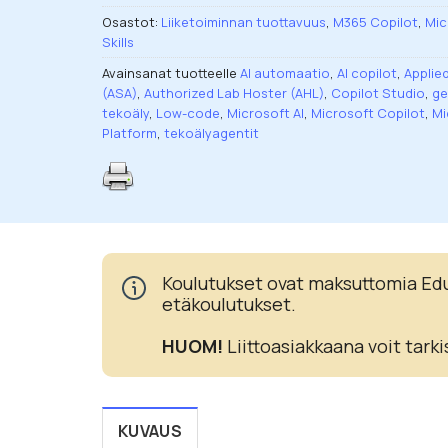
Osastot:
Liiketoiminnan tuottavuus
,
M365 Copilot
,
Mic
Skills
Avainsanat tuotteelle
AI automaatio
,
AI copilot
,
Applie
(ASA)
,
Authorized Lab Hoster (AHL)
,
Copilot Studio
,
ge
tekoäly
,
Low-code
,
Microsoft AI
,
Microsoft Copilot
,
Mi
Platform
,
tekoälyagentit
Koulutukset ovat maksuttomia Eduh
etäkoulutukset.
HUOM!
Liittoasiakkaana voit tarki
KUVAUS