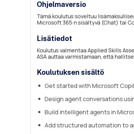
Ohjelmaversio
Tämä koulutus soveltuu lisämaksullisen
Microsoft 365:n sisältyvä (Chat) tai Cop
Lisätiedot
Koulutus valmentaa Applied Skills Ass
ASA auttaa varmistamaan, että hallitse
Koulutuksen sisältö
Get started with Microsoft Copi
Design agent conversations usi
Build intelligent agents in Micro
Add structured automation to ag