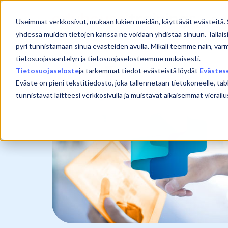
Skip
to
Etu
Useimmat verkkosivut, mukaan lukien meidän, käyttävät evästeitä. 
content
yhdessä muiden tietojen kanssa ne voidaan yhdistää sinuun. Tällais
pyri tunnistamaan sinua evästeiden avulla. Mikäli teemme näin, var
tietosuojasääntelyn ja tietosuojaselosteemme mukaisesti.
Tietosuojaseloste
ja tarkemmat tiedot evästeistä löydät
Evästes
Eväste on pieni tekstitiedosto, joka tallennetaan tietokoneelle, tab
tunnistavat laitteesi verkkosivulla ja muistavat aikaisemmat viera