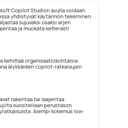
soft Copilot Studion avulla voidaan
uudessa yhdistyvät käytännön tekeminen
aljastaa sujuvaksi osaksi arjen
ajentaa ja muokata ketterästi
ja kehittää organisaatiokohtaisia
ana älykkäiden copilot-ratkaisujen
uavat rakentaa tai laajentaa
ujilta suositellaan perustason
yratkaisuista. Aiempi kokemus low-