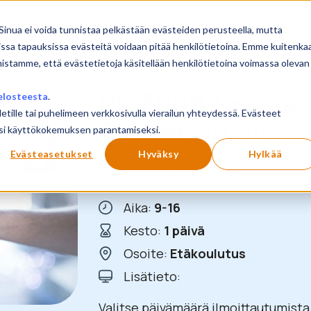
sivu
Koulutukset
Sinua ei voida tunnistaa pelkästään evästeiden perusteella, mutta
issa tapauksissa evästeitä voidaan pitää henkilötietoina. Emme kuitenka
mistamme, että evästetietoja käsitellään henkilötietoina voimassa olevan
PL-7008 Create a
elosteesta
.
letille tai puhelimeen verkkosivulla vierailun yhteydessä. Evästeet
Copilot Studio
ilusi käyttökokemuksen parantamiseksi.
Evästeasetukset
Hyväksy
Hylkää
790
€
+ ALV
Aika:
9-16
Kesto:
1 päivä
Osoite:
Etäkoulutus
Lisätieto:
Valitse päivämäärä ilmoittautumista