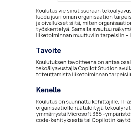
Koulutus vie sinut suoraan tekoälyavu
luoda juuri oman organisaation tarpei
ja oivallukset siitä, miten organisaatio
työskentelyä. Samalla avautuu näkymä 
liiketoiminnan muuttuviin tarpeisiin –
Tavoite
Koulutuksen tavoitteena on antaa osall
tekoälyavustajia Copilot Studion avull
toteuttamista liiketoiminnan tarpeisii
Kenelle
Koulutus on suunnattu kehittäjille, IT-a
organisaatiolle räätälöityjä tekoälyra
ymmärrystä Microsoft 365 -ympäristöst
code-kehityksestä tai Copilotin käytös