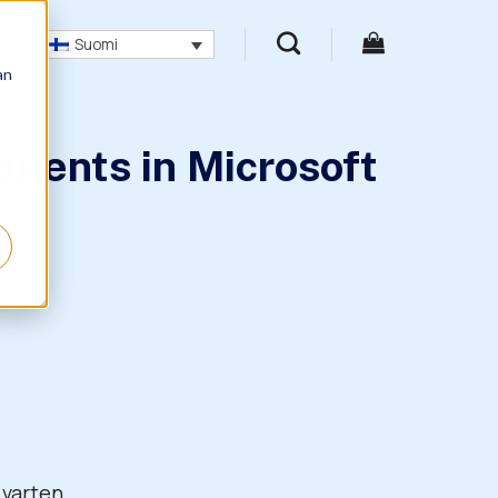
Suomi
an
gents in Microsoft
 varten