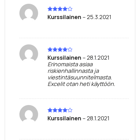
Kurssilainen
–
25.3.2021
Arvostelu
tuotteesta:
4
/ 5
Kurssilainen
–
28.1.2021
Arvostelu
tuotteesta:
Erinomaista asiaa
4
/ 5
riskienhallinnasta ja
viestintäsuunnitelmasta.
Excelit otan heti käyttöön.
Kurssilainen
–
28.1.2021
Arvostelu
tuotteesta:
4
/ 5