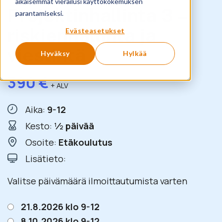
aikaisemmat vierailusi käyttökokemuksen
Projektinhallinta 3 –
parantamiseksi.
riskienhallinta ja
Evästeasetukset
viestintä
Hyväksy
Hylkää
390
€
+ ALV
Aika:
9-12
Kesto:
½ päivää
Osoite:
Etäkoulutus
Lisätieto:
Valitse päivämäärä ilmoittautumista varten
21.8.2026 klo 9-12
8.10.2026 klo 9-12