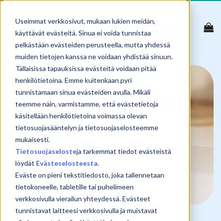
Skip
to
Useimmat verkkosivut, mukaan lukien meidän,
content
käyttävät evästeitä. Sinua ei voida tunnistaa
pelkästään evästeiden perusteella, mutta yhdessä
muiden tietojen kanssa ne voidaan yhdistää sinuun.
Tällaisissa tapauksissa evästeitä voidaan pitää
henkilötietoina. Emme kuitenkaan pyri
tunnistamaan sinua evästeiden avulla. Mikäli
teemme näin, varmistamme, että evästetietoja
käsitellään henkilötietoina voimassa olevan
tietosuojasääntelyn ja tietosuojaselosteemme
mukaisesti.
Tietosuojaseloste
ja tarkemmat tiedot evästeistä
löydät
Evästeselosteesta
.
Eväste on pieni tekstitiedosto, joka tallennetaan
tietokoneelle, tabletille tai puhelimeen
verkkosivulla vierailun yhteydessä. Evästeet
tunnistavat laitteesi verkkosivulla ja muistavat