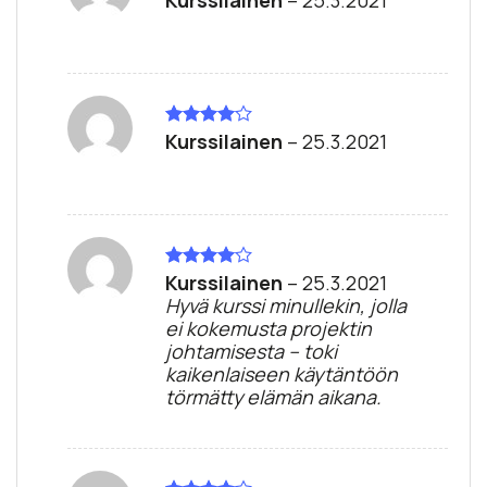
tuotteesta:
4
/ 5
Kurssilainen
–
25.3.2021
Arvostelu
tuotteesta:
4
/ 5
Kurssilainen
–
25.3.2021
Arvostelu
tuotteesta:
Hyvä kurssi minullekin, jolla
4
/ 5
ei kokemusta projektin
johtamisesta – toki
kaikenlaiseen käytäntöön
törmätty elämän aikana.