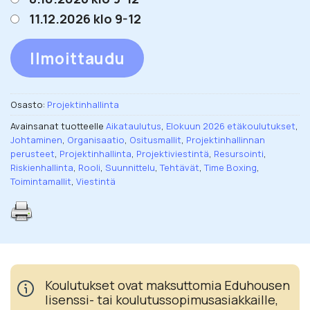
11.12.2026 klo 9-12
Ilmoittaudu
Osasto:
Projektinhallinta
Avainsanat tuotteelle
Aikataulutus
,
Elokuun 2026 etäkoulutukset
,
Johtaminen
,
Organisaatio
,
Ositusmallit
,
Projektinhallinnan
perusteet
,
Projektinhallinta
,
Projektiviestintä
,
Resursointi
,
Riskienhallinta
,
Rooli
,
Suunnittelu
,
Tehtävät
,
Time Boxing
,
Toimintamallit
,
Viestintä
Koulutukset ovat maksuttomia Eduhousen
lisenssi- tai koulutussopimusasiakkaille,