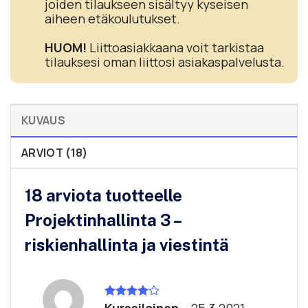
joiden tilaukseen sisältyy kyseisen
aiheen etäkoulutukset.
HUOM!
Liittoasiakkaana voit tarkistaa
tilauksesi oman liittosi asiakaspalvelusta.
KUVAUS
ARVIOT (18)
18 arviota tuotteelle
Projektinhallinta 3 –
riskienhallinta ja viestintä
Kurssilainen
–
25.3.2021
Arvostelu