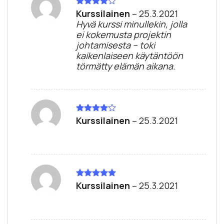
Kurssilainen
–
25.3.2021
Arvostelu
tuotteesta:
Hyvä kurssi minullekin, jolla
4
/ 5
ei kokemusta projektin
johtamisesta – toki
kaikenlaiseen käytäntöön
törmätty elämän aikana.
Kurssilainen
–
25.3.2021
Arvostelu
tuotteesta:
4
/ 5
Kurssilainen
–
25.3.2021
Arvostelu
tuotteesta:
5
/ 5