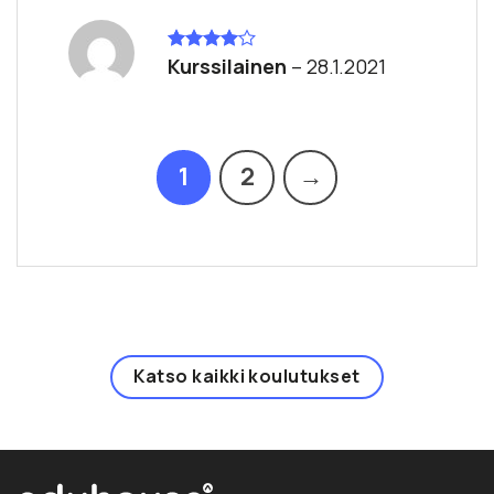
Kurssilainen
–
28.1.2021
Arvostelu
tuotteesta:
4
/ 5
1
2
→
Katso kaikki koulutukset