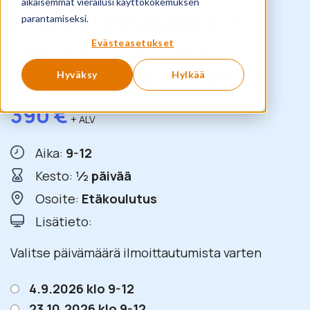
aikaisemmat vierailusi käyttökokemuksen
Projektinhallinta 7 –
parantamiseksi.
teknologian rooli
Evästeasetukset
projektinhallinnassa
Hyväksy
Hylkää
390
€
+ ALV
Aika:
9-12
Kesto:
½ päivää
Osoite:
Etäkoulutus
Lisätieto:
Valitse päivämäärä ilmoittautumista varten
4.9.2026 klo 9-12
23.10.2026 klo 9-12