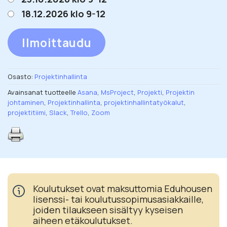
18.12.2026 klo 9-12
Ilmoittaudu
Osasto:
Projektinhallinta
Avainsanat tuotteelle
Asana
,
MsProject
,
Projekti
,
Projektin
johtaminen
,
Projektinhallinta
,
projektinhallintatyökalut
,
projektitiimi
,
Slack
,
Trello
,
Zoom
Koulutukset ovat maksuttomia Eduhousen
lisenssi- tai koulutussopimusasiakkaille,
joiden tilaukseen sisältyy kyseisen
aiheen etäkoulutukset.