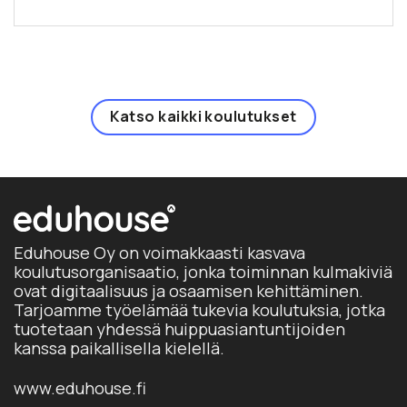
on
on
useampi
useampi
muunnelma.
muunnelma.
.
Voit
Voit
tehdä
tehdä
valinnat
valinnat
Katso kaikki koulutukset
tuotteen
tuotteen
sivulla.
sivulla.
Eduhouse Oy on voimakkaasti kasvava
koulutusorganisaatio, jonka toiminnan kulmakiviä
ovat digitaalisuus ja osaamisen kehittäminen.
Tarjoamme työelämää tukevia koulutuksia, jotka
tuotetaan yhdessä huippuasiantuntijoiden
kanssa paikallisella kielellä.
www.eduhouse.fi