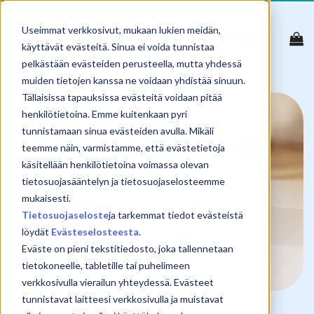
Skip
to
Useimmat verkkosivut, mukaan lukien meidän,
content
käyttävät evästeitä. Sinua ei voida tunnistaa
pelkästään evästeiden perusteella, mutta yhdessä
muiden tietojen kanssa ne voidaan yhdistää sinuun.
Tällaisissa tapauksissa evästeitä voidaan pitää
henkilötietoina. Emme kuitenkaan pyri
tunnistamaan sinua evästeiden avulla. Mikäli
teemme näin, varmistamme, että evästetietoja
käsitellään henkilötietoina voimassa olevan
tietosuojasääntelyn ja tietosuojaselosteemme
mukaisesti.
Tietosuojaseloste
ja tarkemmat tiedot evästeistä
löydät
Evästeselosteesta
.
Eväste on pieni tekstitiedosto, joka tallennetaan
tietokoneelle, tabletille tai puhelimeen
verkkosivulla vierailun yhteydessä. Evästeet
tunnistavat laitteesi verkkosivulla ja muistavat