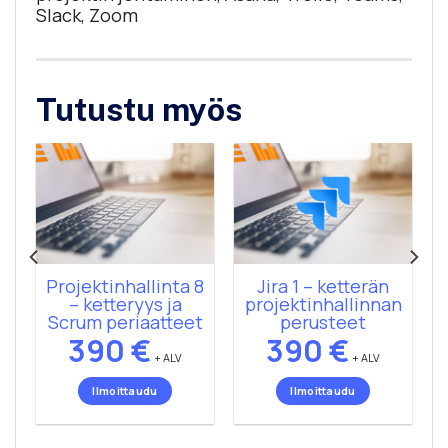
Slack, Zoom
Tutustu myös
–
Projektinhallinta 8
Jira 1 – ketterän
– ketteryys ja
projektinhallinnan
Scrum periaatteet
perusteet
390
€
390
€
+ ALV
+ ALV
Ilmoittaudu
Ilmoittaudu
Tällä
Tällä
tuotteella
tuotteella