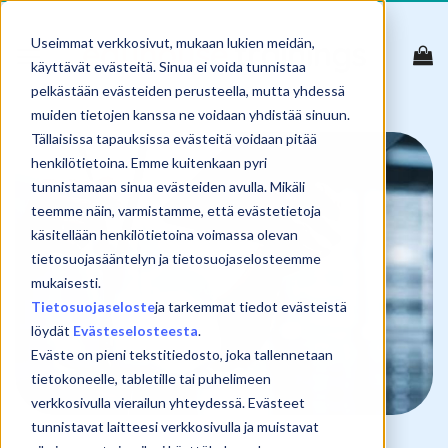
Skip
to
Useimmat verkkosivut, mukaan lukien meidän,
content
käyttävät evästeitä. Sinua ei voida tunnistaa
pelkästään evästeiden perusteella, mutta yhdessä
muiden tietojen kanssa ne voidaan yhdistää sinuun.
Tällaisissa tapauksissa evästeitä voidaan pitää
henkilötietoina. Emme kuitenkaan pyri
tunnistamaan sinua evästeiden avulla. Mikäli
teemme näin, varmistamme, että evästetietoja
käsitellään henkilötietoina voimassa olevan
tietosuojasääntelyn ja tietosuojaselosteemme
mukaisesti.
Tietosuojaseloste
ja tarkemmat tiedot evästeistä
löydät
Evästeselosteesta
.
Eväste on pieni tekstitiedosto, joka tallennetaan
tietokoneelle, tabletille tai puhelimeen
verkkosivulla vierailun yhteydessä. Evästeet
tunnistavat laitteesi verkkosivulla ja muistavat