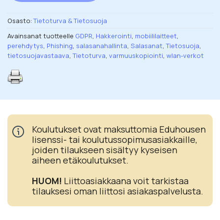
Osasto:
Tietoturva & Tietosuoja
Avainsanat tuotteelle
GDPR
,
Hakkerointi
,
mobiililaitteet
,
perehdytys
,
Phishing
,
salasanahallinta
,
Salasanat
,
Tietosuoja
,
tietosuojavastaava
,
Tietoturva
,
varmuuskopiointi
,
wlan-verkot
Koulutukset ovat maksuttomia Eduhousen
lisenssi- tai koulutussopimusasiakkaille,
joiden tilaukseen sisältyy kyseisen
aiheen etäkoulutukset.
HUOM!
Liittoasiakkaana voit tarkistaa
tilauksesi oman liittosi asiakaspalvelusta.