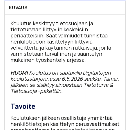
KUVAUS
Koulutus keskittyy tietosuojaan ja
tietoturvaan liittyviin keskeisiin
periaatteisiin. Saat valmiudet tunnistaa
henkilötiedon käsittelyyn liittyviä
velvoitteita ja käytännön ratkaisuja, joilla
varmistetaan turvallinen ja sääntelyn
mukainen työskentely arjessa.
HUOM!
Koulutus on saatavilla Digitaitojen
koulutustarjonnassa 6.5.2026 saakka. Tämän
jälkeen se sisältyy ainoastaan Tietoturva &
Tietosuoja -pakettiin.
Tavoite
Koulutuksen jälkeen osallistuja ymmärtää
henkilötietojen käsittelyn perusvaatimukset
organisaatiossa ja osaa toimia tietosuojan