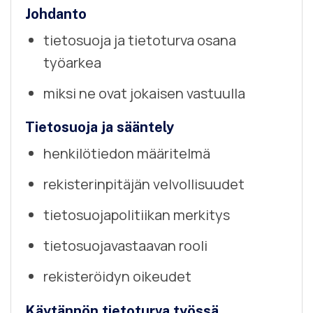
Johdanto
tietosuoja ja tietoturva osana
työarkea
miksi ne ovat jokaisen vastuulla
Tietosuoja ja sääntely
henkilötiedon määritelmä
rekisterinpitäjän velvollisuudet
tietosuojapolitiikan merkitys
tietosuojavastaavan rooli
rekisteröidyn oikeudet
Käytännön tietoturva työssä