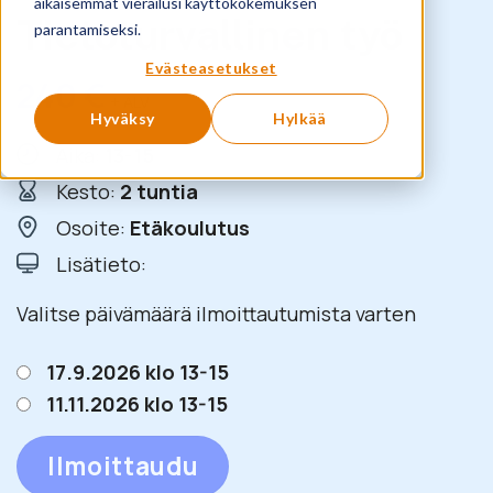
aikaisemmat vierailusi käyttökokemuksen
Tietoturvallinen työ
parantamiseksi.
Evästeasetukset
240
€
+ ALV
Hyväksy
Hylkää
Aika:
13-15
Kesto:
2 tuntia
Osoite:
Etäkoulutus
Lisätieto:
Valitse päivämäärä ilmoittautumista varten
17.9.2026 klo 13-15
11.11.2026 klo 13-15
Ilmoittaudu