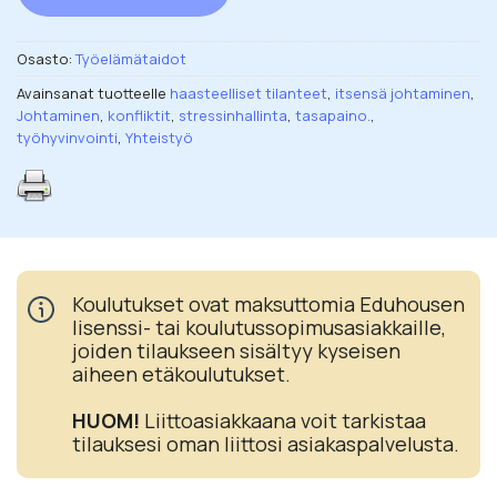
Osasto:
Työelämätaidot
Avainsanat tuotteelle
haasteelliset tilanteet
,
itsensä johtaminen
,
Johtaminen
,
konfliktit
,
stressinhallinta
,
tasapaino.
,
työhyvinvointi
,
Yhteistyö
Koulutukset ovat maksuttomia Eduhousen
lisenssi- tai koulutussopimusasiakkaille,
joiden tilaukseen sisältyy kyseisen
aiheen etäkoulutukset.
HUOM!
Liittoasiakkaana voit tarkistaa
tilauksesi oman liittosi asiakaspalvelusta.