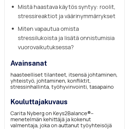
Mistä haastava käytös syntyy: roolit,
stressireaktiot ja väärinymmärrykset
Miten vapautua omista
stressilukoista ja lisätä onnistumisia
vuorovaikutuksessa?
Avainsanat
haasteelliset tilanteet, itsensä johtaminen,
yhteistyö, johtaminen, konfliktit,
stressinhallinta, työhyvinvointi, tasapaino
Kouluttajakuvaus
Carita Nyberg on Keys2Balance®–
menetelmän kehittäjä ja kokenut
valmentaja, joka on auttanut työyhteisöjä