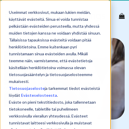
Skip
to
Useimmat verkkosivut, mukaan lukien meidän,
content
käyttävät evästeitä. Sinua ei voida tunnistaa
pelkästään evästeiden perusteella, mutta yhdessä
muiden tietojen kanssa ne voidaan yhdistää sinuun.
Tällaisissa tapauksissa evästeitä voidaan pitää
henkilötietoina. Emme kuitenkaan pyri
tunnistamaan sinua evästeiden avulla. Mikäli
teemme näin, varmistamme, että evästetietoja
käsitellään henkilötietoina voimassa olevan
tietosuojasääntelyn ja tietosuojaselosteemme
mukaisesti.
Tietosuojaseloste
ja tarkemmat tiedot evästeistä
löydät
Evästeselosteesta
.
Eväste on pieni tekstitiedosto, joka tallennetaan
tietokoneelle, tabletille tai puhelimeen
verkkosivulla vierailun yhteydessä. Evästeet
tunnistavat laitteesi verkkosivulla ja muistavat