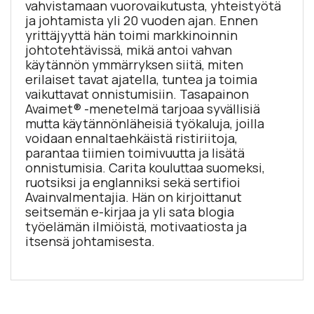
vahvistamaan vuorovaikutusta, yhteistyötä
ja johtamista yli 20 vuoden ajan. Ennen
yrittäjyyttä hän toimi markkinoinnin
johtotehtävissä, mikä antoi vahvan
käytännön ymmärryksen siitä, miten
erilaiset tavat ajatella, tuntea ja toimia
vaikuttavat onnistumisiin. Tasapainon
Avaimet® -menetelmä tarjoaa syvällisiä
mutta käytännönläheisiä työkaluja, joilla
voidaan ennaltaehkäistä ristiriitoja,
parantaa tiimien toimivuutta ja lisätä
onnistumisia. Carita kouluttaa suomeksi,
ruotsiksi ja englanniksi sekä sertifioi
Avainvalmentajia. Hän on kirjoittanut
seitsemän e-kirjaa ja yli sata blogia
työelämän ilmiöistä, motivaatiosta ja
itsensä johtamisesta.