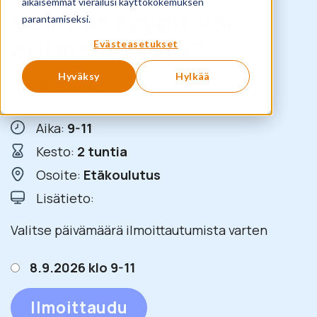
aikaisemmat vierailusi käyttökokemuksen
Vaikeat tyypit vai
parantamiseksi.
erilaiset tyylit?
Evästeasetukset
Hyväksy
Hylkää
390
€
+ ALV
Aika:
9-11
Kesto:
2 tuntia
Osoite:
Etäkoulutus
Lisätieto:
Valitse päivämäärä ilmoittautumista varten
8.9.2026 klo 9-11
Ilmoittaudu