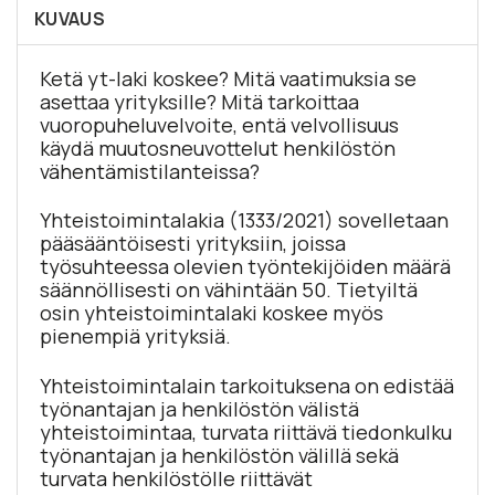
KUVAUS
Ketä yt-laki koskee? Mitä vaatimuksia se
asettaa yrityksille? Mitä tarkoittaa
vuoropuheluvelvoite, entä velvollisuus
käydä muutosneuvottelut henkilöstön
vähentämistilanteissa?
Yhteistoimintalakia (1333/2021) sovelletaan
pääsääntöisesti yrityksiin, joissa
työsuhteessa olevien työntekijöiden määrä
säännöllisesti on vähintään 50. Tietyiltä
osin yhteistoimintalaki koskee myös
pienempiä yrityksiä.
Yhteistoimintalain tarkoituksena on edistää
työnantajan ja henkilöstön välistä
yhteistoimintaa, turvata riittävä tiedonkulku
työnantajan ja henkilöstön välillä sekä
turvata henkilöstölle riittävät