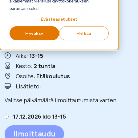
aikaisemmat vierailusi käyttökokemuksen
Yhteistoimintalain
parantamiseksi.
perusteet 🆕
Evästeasetukset
Hyväksy
Hylkää
390
€
+ ALV
Aika:
13-15
Kesto:
2 tuntia
Osoite:
Etäkoulutus
Lisätieto:
Valitse päivämäärä ilmoittautumista varten
17.12.2026 klo 13-15
Ilmoittaudu