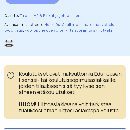
Osasto:
Talous, HR & Palkat ja johtaminen
Avainsanat tuotteelle
Henkilöstöhallinto
,
muutosneuvottelut
,
työoikeus
,
vuoropuheluvelvoite
,
yhteistoimintalaki
,
yt-laki
Koulutukset ovat maksuttomia Eduhousen
lisenssi- tai koulutussopimusasiakkaille,
joiden tilaukseen sisältyy kyseisen
aiheen etäkoulutukset.
HUOM!
Liittoasiakkaana voit tarkistaa
tilauksesi oman liittosi asiakaspalvelusta.