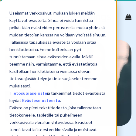
Skip
to
Useimmat verkkosivut, mukaan lukien meidän,
content
käyttävät evästeitä. Sinua ei voida tunnistaa
pelkästään evästeiden perusteella, mutta yhdessä
muiden tietojen kanssa ne voidaan yhdistää sinuun.
Tällaisissa tapauksissa evästeitä voidaan pitää
henkilötietoina. Emme kuitenkaan pyri
tunnistamaan sinua evästeiden avulla. Mikäli
teemme näin, varmistamme, että evästetietoja
käsitellään henkilötietoina voimassa olevan
tietosuojasääntelyn ja tietosuojaselosteemme
mukaisesti.
Tietosuojaseloste
ja tarkemmat tiedot evästeistä
löydät
Evästeselosteesta
.
Eväste on pieni tekstitiedosto, joka tallennetaan
tietokoneelle, tabletille tai puhelimeen
verkkosivulla vierailun yhteydessä. Evästeet
tunnistavat laitteesi verkkosivulla ja muistavat