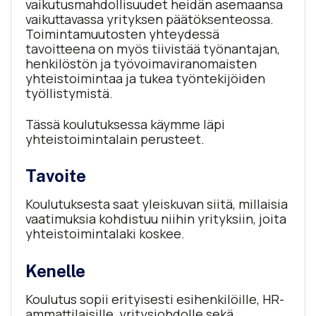
vaikutusmahdollisuudet heidän asemaansa
vaikuttavassa yrityksen päätöksenteossa.
Toimintamuutosten yhteydessä
tavoitteena on myös tiivistää työnantajan,
henkilöstön ja työvoimaviranomaisten
yhteistoimintaa ja tukea työntekijöiden
työllistymistä.
Tässä koulutuksessa käymme läpi
yhteistoimintalain perusteet.
Tavoite
Koulutuksesta saat yleiskuvan siitä, millaisia
vaatimuksia kohdistuu niihin yrityksiin, joita
yhteistoimintalaki koskee.
Kenelle
Koulutus sopii erityisesti esihenkilöille, HR-
ammattilaisille, yritysjohdolle sekä