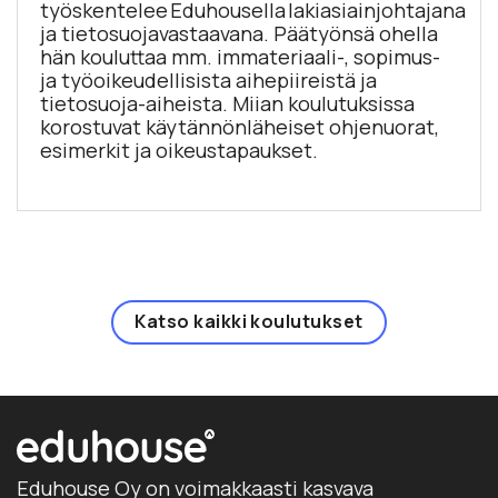
työskentelee Eduhousella lakiasiainjohtajana
ja tietosuojavastaavana. Päätyönsä ohella
hän kouluttaa mm. immateriaali-, sopimus-
ja työoikeudellisista aihepiireistä ja
tietosuoja-aiheista. Miian koulutuksissa
korostuvat käytännönläheiset ohjenuorat,
esimerkit ja oikeustapaukset.
Katso kaikki koulutukset
Eduhouse Oy on voimakkaasti kasvava