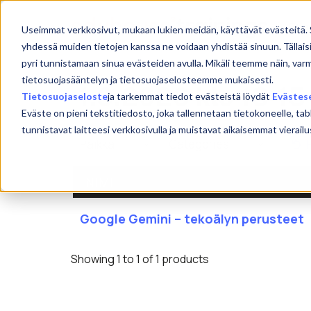
Skip
to
Etu
Useimmat verkkosivut, mukaan lukien meidän, käyttävät evästeitä. 
content
yhdessä muiden tietojen kanssa ne voidaan yhdistää sinuun. Tällais
pyri tunnistamaan sinua evästeiden avulla. Mikäli teemme näin, var
tietosuojasääntelyn ja tietosuojaselosteemme mukaisesti.
1.9.2026 klo 13-15
Tietosuojaseloste
ja tarkemmat tiedot evästeistä löydät
Evästes
Eväste on pieni tekstitiedosto, joka tallennetaan tietokoneelle, tab
tunnistavat laitteesi verkkosivulla ja muistavat aikaisemmat viera
NIMI
Google Gemini – tekoälyn perusteet
Showing 1 to 1 of 1 products