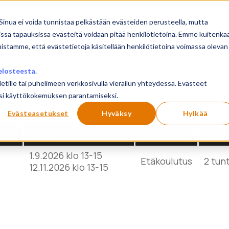
sivu
Koulutukset
Sinua ei voida tunnistaa pelkästään evästeiden perusteella, mutta
issa tapauksissa evästeitä voidaan pitää henkilötietoina. Emme kuitenka
mistamme, että evästetietoja käsitellään henkilötietoina voimassa olevan
elosteesta
.
letille tai puhelimeen verkkosivulla vierailun yhteydessä. Evästeet
ilusi käyttökokemuksen parantamiseksi.
Show
products
Reset
Evästeasetukset
Hyväksy
Hylkää
PVM
PAIKKA
KES
1.9.2026 klo 13-15
Etäkoulutus
2 tun
12.11.2026 klo 13-15