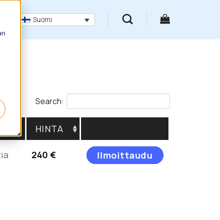
Suomi
an
Search:
TO
HINTA
Tällä
tia
240
€
Ilmoittaudu
tuotteella
on
useampi
muunnelma.
Voit
tehdä