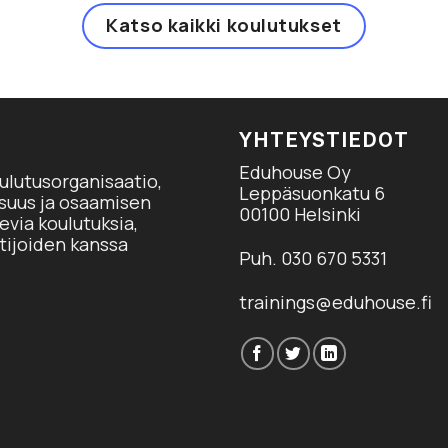
Katso kaikki koulutukset
YHTEYSTIEDOT
Eduhouse Oy
ulutusorganisaatio,
Leppäsuonkatu 6
isuus ja osaamisen
00100 Helsinki
via koulutuksia,
tijoiden kanssa
Puh. 030 670 5331
trainings@eduhouse.fi