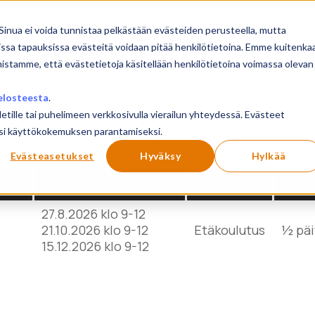
sivu
Koulutukset
Sinua ei voida tunnistaa pelkästään evästeiden perusteella, mutta
issa tapauksissa evästeitä voidaan pitää henkilötietoina. Emme kuitenka
mistamme, että evästetietoja käsitellään henkilötietoina voimassa olevan
2
elosteesta
.
letille tai puhelimeen verkkosivulla vierailun yhteydessä. Evästeet
ilusi käyttökokemuksen parantamiseksi.
Show
products
Reset
Evästeasetukset
Hyväksy
Hylkää
PVM
PAIKKA
KES
27.8.2026 klo 9-12
21.10.2026 klo 9-12
Etäkoulutus
½ päi
15.12.2026 klo 9-12