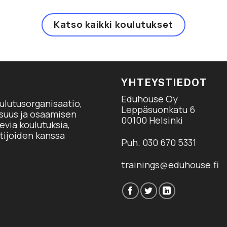
Katso kaikki koulutukset
YHTEYSTIEDOT
Eduhouse Oy
ulutusorganisaatio,
Leppäsuonkatu 6
isuus ja osaamisen
00100 Helsinki
via koulutuksia,
tijoiden kanssa
Puh. 030 670 5331
trainings@eduhouse.fi