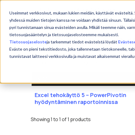
Skip
to
Etu
Useimmat verkkosivut, mukaan lukien meidän, käyttävät evästeitä. 
content
yhdessä muiden tietojen kanssa ne voidaan yhdistää sinuun. Tällais
pyri tunnistamaan sinua evästeiden avulla. Mikäli teemme näin, var
tietosuojasääntelyn ja tietosuojaselosteemme mukaisesti.
15.12.2026 klo 9-1
Tietosuojaseloste
ja tarkemmat tiedot evästeistä löydät
Evästes
Eväste on pieni tekstitiedosto, joka tallennetaan tietokoneelle, tab
tunnistavat laitteesi verkkosivulla ja muistavat aikaisemmat viera
NIMI
Excel tehokäyttö 5 – PowerPivotin
hyödyntäminen raportoinnissa
Showing 1 to 1 of 1 products