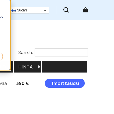
Suomi
an
Search:
TO
HINTA
Tällä
vää
390
€
Ilmoittaudu
tuotteella
on
useampi
muunnelma.
Voit