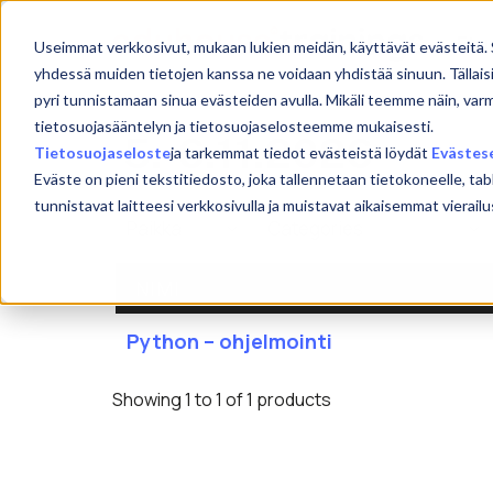
Skip
to
Etu
Useimmat verkkosivut, mukaan lukien meidän, käyttävät evästeitä. 
content
yhdessä muiden tietojen kanssa ne voidaan yhdistää sinuun. Tällais
pyri tunnistamaan sinua evästeiden avulla. Mikäli teemme näin, var
tietosuojasääntelyn ja tietosuojaselosteemme mukaisesti.
5.-6.11.2026
Tietosuojaseloste
ja tarkemmat tiedot evästeistä löydät
Evästes
Eväste on pieni tekstitiedosto, joka tallennetaan tietokoneelle, tab
tunnistavat laitteesi verkkosivulla ja muistavat aikaisemmat viera
NIMI
Python – ohjelmointi
Showing 1 to 1 of 1 products