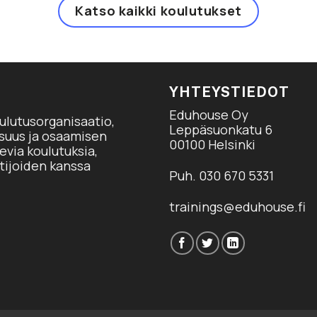
Katso kaikki koulutukset
YHTEYSTIEDOT
Eduhouse Oy
ulutusorganisaatio,
Leppäsuonkatu 6
isuus ja osaamisen
00100 Helsinki
via koulutuksia,
tijoiden kanssa
Puh. 030 670 5331
trainings@eduhouse.fi