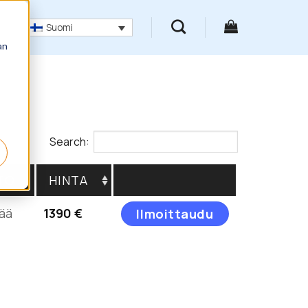
Suomi
an
Search:
TO
HINTA
Tällä
vää
1390
€
Ilmoittaudu
tuotteella
on
useampi
muunnelma.
Voit
tehdä