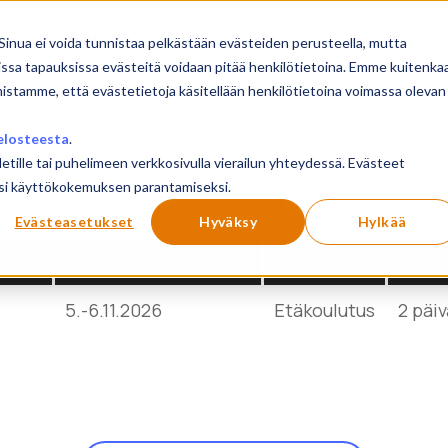
sivu
Koulutukset
Sinua ei voida tunnistaa pelkästään evästeiden perusteella, mutta
issa tapauksissa evästeitä voidaan pitää henkilötietoina. Emme kuitenka
mistamme, että evästetietoja käsitellään henkilötietoina voimassa olevan
elosteesta
.
letille tai puhelimeen verkkosivulla vierailun yhteydessä. Evästeet
ilusi käyttökokemuksen parantamiseksi.
Show
products
Reset
Evästeasetukset
Hyväksy
Hylkää
PVM
PAIKKA
KES
5.-6.11.2026
Etäkoulutus
2 päi