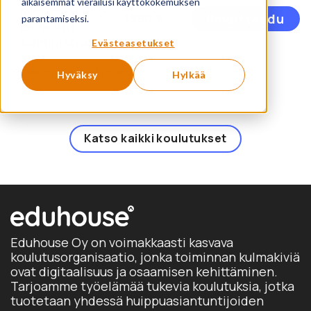
aikaisemmat vierailusi käyttökokemuksen
Microsoft 365
Tä
1990
€
Ilmoittaudu
parantamiseksi.
Endpoint
tu
Administrator
o
Evästeasetukset
u
Showing 1 to 1 of 1 products
m
Hyväksy
Hylkää
Vo
t
va
Katso kaikki koulutukset
t
si
Eduhouse Oy on voimakkaasti kasvava
koulutusorganisaatio, jonka toiminnan kulmakiviä
ovat digitaalisuus ja osaamisen kehittäminen.
Tarjoamme työelämää tukevia koulutuksia, jotka
tuotetaan yhdessä huippuasiantuntijoiden