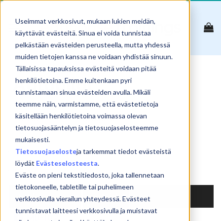
Skip
to
Useimmat verkkosivut, mukaan lukien meidän,
content
käyttävät evästeitä. Sinua ei voida tunnistaa
pelkästään evästeiden perusteella, mutta yhdessä
muiden tietojen kanssa ne voidaan yhdistää sinuun.
Tällaisissa tapauksissa evästeitä voidaan pitää
Autopilot
henkilötietoina. Emme kuitenkaan pyri
tunnistamaan sinua evästeiden avulla. Mikäli
teemme näin, varmistamme, että evästetietoja
käsitellään henkilötietoina voimassa olevan
tietosuojasääntelyn ja tietosuojaselosteemme
Reset
mukaisesti.
Tietosuojaseloste
ja tarkemmat tiedot evästeistä
Show
products
löydät
Evästeselosteesta
.
Search:
Eväste on pieni tekstitiedosto, joka tallennetaan
tietokoneelle, tabletille tai puhelimeen
NIMI
HINTA
verkkosivulla vierailun yhteydessä. Evästeet
tunnistavat laitteesi verkkosivulla ja muistavat
MD-102