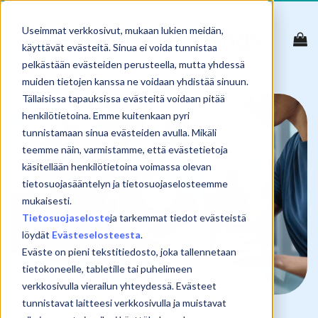
Skip
to
Useimmat verkkosivut, mukaan lukien meidän,
content
käyttävät evästeitä. Sinua ei voida tunnistaa
pelkästään evästeiden perusteella, mutta yhdessä
muiden tietojen kanssa ne voidaan yhdistää sinuun.
Tällaisissa tapauksissa evästeitä voidaan pitää
henkilötietoina. Emme kuitenkaan pyri
tunnistamaan sinua evästeiden avulla. Mikäli
teemme näin, varmistamme, että evästetietoja
käsitellään henkilötietoina voimassa olevan
tietosuojasääntelyn ja tietosuojaselosteemme
mukaisesti.
Tietosuojaseloste
ja tarkemmat tiedot evästeistä
löydät
Evästeselosteesta
.
Eväste on pieni tekstitiedosto, joka tallennetaan
tietokoneelle, tabletille tai puhelimeen
verkkosivulla vierailun yhteydessä. Evästeet
tunnistavat laitteesi verkkosivulla ja muistavat