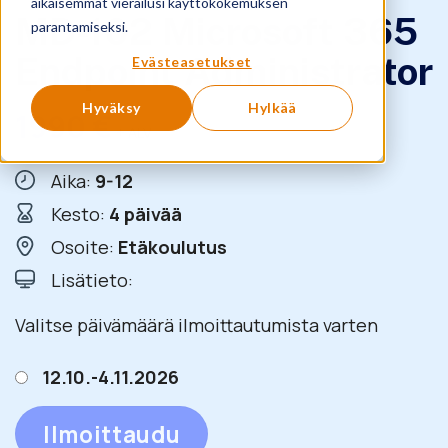
aikaisemmat vierailusi käyttökokemuksen
MD-102 Microsoft 365
parantamiseksi.
Endpoint Administrator
Evästeasetukset
Hyväksy
Hylkää
1990
€
+ ALV
Aika:
9-12
Kesto:
4 päivää
Osoite:
Etäkoulutus
Lisätieto:
Valitse päivämäärä ilmoittautumista varten
12.10.-4.11.2026
Ilmoittaudu