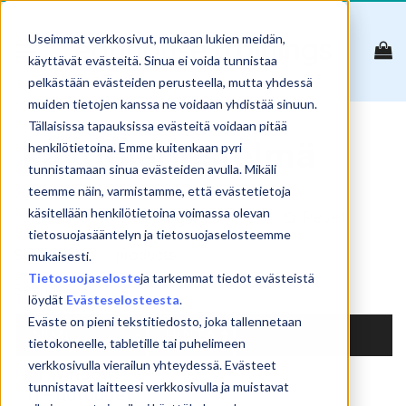
Skip
to
Useimmat verkkosivut, mukaan lukien meidän,
content
käyttävät evästeitä. Sinua ei voida tunnistaa
pelkästään evästeiden perusteella, mutta yhdessä
muiden tietojen kanssa ne voidaan yhdistää sinuun.
Tällaisissa tapauksissa evästeitä voidaan pitää
käyttöjärjestelmä
henkilötietoina. Emme kuitenkaan pyri
tunnistamaan sinua evästeiden avulla. Mikäli
teemme näin, varmistamme, että evästetietoja
käsitellään henkilötietoina voimassa olevan
Reset
tietosuojasääntelyn ja tietosuojaselosteemme
Show
products
mukaisesti.
Tietosuojaseloste
ja tarkemmat tiedot evästeistä
Search:
löydät
Evästeselosteesta
.
Eväste on pieni tekstitiedosto, joka tallennetaan
NIMI
HINTA
tietokoneelle, tabletille tai puhelimeen
verkkosivulla vierailun yhteydessä. Evästeet
Windows
tunnistavat laitteesi verkkosivulla ja muistavat
11 – uutuudet