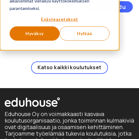
aikaisemmat vierailusi käyttökokemuksen
ja älykkäät
Tä
240
€
Ilmoittaudu
parantamiseksi.
toiminnot
tu
tehokäyttöön
o
Evästeasetukset
🆕
us
mu
Hyväksy
Hylkää
Showing 1 to 1 of 1 products
Vo
te
va
tu
Katso kaikki koulutukset
si
Eduhouse Oy on voimakkaasti kasvava
koulutusorganisaatio, jonka toiminnan kulmakiviä
ovat digitaalisuus ja osaamisen kehittäminen.
Tarjoamme työelämää tukevia koulutuksia, jotka