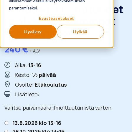
aikaisemmat vierailusi käyttökokemuksen
Windows 11 – uutuudet
parantamiseksi.
ja älykkäät toiminnot
Evästeasetukset
tehokäyttöön 🆕
Hyväksy
Hylkää
240
€
+ ALV
Aika:
13-16
Kesto:
½ päivää
Osoite:
Etäkoulutus
Lisätieto:
Valitse päivämäärä ilmoittautumista varten
13.8.2026 klo 13-16
28.10.2026 klo 13-16