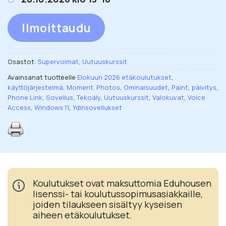
Ilmoittaudu
Osastot:
Supervoimat
,
Uutuuskurssit
Avainsanat tuotteelle
Elokuun 2026 etäkoulutukset
,
käyttöjärjestelmä
,
Moment. Photos
,
Ominaisuudet
,
Paint
,
päivitys
,
Phone Link
,
Sovellus
,
Tekoäly
,
Uutuuskurssit
,
Valokuvat
,
Voice
Access
,
Windows 11
,
Ydinsovellukset
Koulutukset ovat maksuttomia Eduhousen
lisenssi- tai koulutussopimusasiakkaille,
joiden tilaukseen sisältyy kyseisen
aiheen etäkoulutukset.