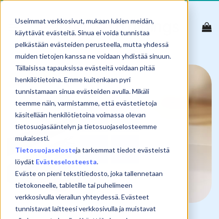
Skip
to
Useimmat verkkosivut, mukaan lukien meidän,
content
käyttävät evästeitä. Sinua ei voida tunnistaa
pelkästään evästeiden perusteella, mutta yhdessä
muiden tietojen kanssa ne voidaan yhdistää sinuun.
Tällaisissa tapauksissa evästeitä voidaan pitää
henkilötietoina. Emme kuitenkaan pyri
tunnistamaan sinua evästeiden avulla. Mikäli
teemme näin, varmistamme, että evästetietoja
käsitellään henkilötietoina voimassa olevan
tietosuojasääntelyn ja tietosuojaselosteemme
mukaisesti.
Tietosuojaseloste
ja tarkemmat tiedot evästeistä
löydät
Evästeselosteesta
.
Eväste on pieni tekstitiedosto, joka tallennetaan
tietokoneelle, tabletille tai puhelimeen
verkkosivulla vierailun yhteydessä. Evästeet
tunnistavat laitteesi verkkosivulla ja muistavat