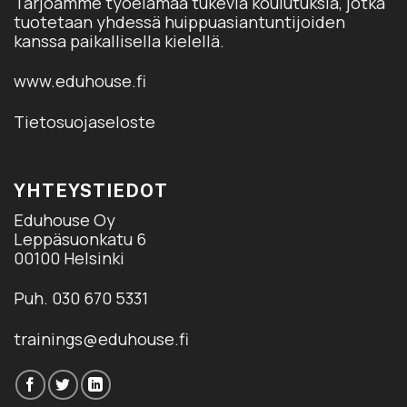
Tarjoamme työelämää tukevia koulutuksia, jotka
tuotetaan yhdessä huippuasiantuntijoiden
kanssa paikallisella kielellä.
www.eduhouse.fi
Tietosuojaseloste
YHTEYSTIEDOT
Eduhouse Oy
Leppäsuonkatu 6
00100 Helsinki
Puh. 030 670 5331
trainings@eduhouse.fi