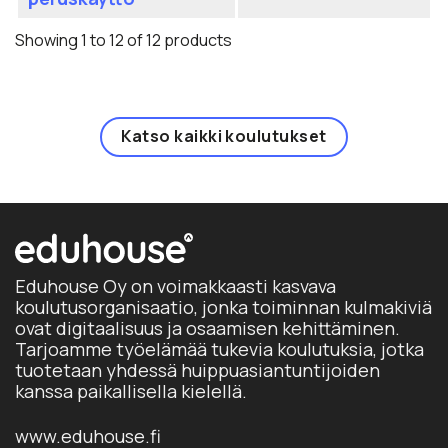
Voi
on
tuo
te
us
Showing 1 to 12 of 12 products
sivu
val
mu
tuo
Voi
sivu
te
val
Katso kaikki koulutukset
tuo
sivu
Eduhouse Oy on voimakkaasti kasvava
koulutusorganisaatio, jonka toiminnan kulmakiviä
ovat digitaalisuus ja osaamisen kehittäminen.
Tarjoamme työelämää tukevia koulutuksia, jotka
tuotetaan yhdessä huippuasiantuntijoiden
kanssa paikallisella kielellä.
www.eduhouse.fi