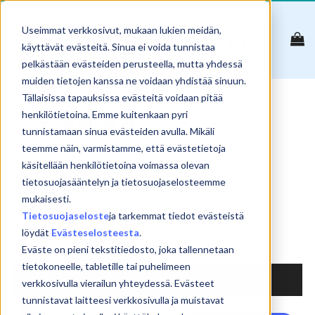
Skip
to
Useimmat verkkosivut, mukaan lukien meidän,
content
käyttävät evästeitä. Sinua ei voida tunnistaa
pelkästään evästeiden perusteella, mutta yhdessä
muiden tietojen kanssa ne voidaan yhdistää sinuun.
Tällaisissa tapauksissa evästeitä voidaan pitää
Laskenta
henkilötietoina. Emme kuitenkaan pyri
tunnistamaan sinua evästeiden avulla. Mikäli
teemme näin, varmistamme, että evästetietoja
käsitellään henkilötietoina voimassa olevan
tietosuojasääntelyn ja tietosuojaselosteemme
Reset
mukaisesti.
Tietosuojaseloste
ja tarkemmat tiedot evästeistä
Show
products
löydät
Evästeselosteesta
.
Search:
Eväste on pieni tekstitiedosto, joka tallennetaan
tietokoneelle, tabletille tai puhelimeen
NIMI
verkkosivulla vierailun yhteydessä. Evästeet
tunnistavat laitteesi verkkosivulla ja muistavat
Excel jatko 1 –