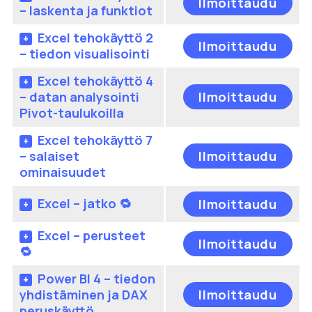
mu
Ilmoittaudu
– laskenta ja funktiot
tuo
sivu
Voi
on
te
Excel tehokäyttö 2
Täl
us
Ilmoittaudu
val
– tiedon visualisointi
tuo
mu
tuo
on
Voi
Excel tehokäyttö 4
sivu
us
Täl
te
– datan analysointi
Ilmoittaudu
mu
tuo
val
Pivot-taulukoilla
Voi
on
tuo
te
us
Excel tehokäyttö 7
sivu
Täl
val
mu
– salaiset
Ilmoittaudu
tuo
tuo
Voi
ominaisuudet
on
sivu
te
us
Täl
Excel – jatko 🔁
val
Ilmoittaudu
mu
tuo
tuo
Voi
on
Excel – perusteet
sivu
Täl
Ilmoittaudu
te
us
🔁
tuo
val
mu
on
Power BI 4 – tiedon
tuo
Voi
us
Täl
yhdistäminen ja DAX
Ilmoittaudu
sivu
te
mu
tuo
peruskäyttö
val