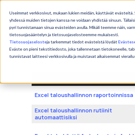
Skip
to
Etu
Useimmat verkkosivut, mukaan lukien meidän, käyttävät evästeitä. 
content
yhdessä muiden tietojen kanssa ne voidaan yhdistää sinuun. Tällais
pyri tunnistamaan sinua evästeiden avulla. Mikäli teemme näin, var
tietosuojasääntelyn ja tietosuojaselosteemme mukaisesti.
Excel - erityisosa
Tietosuojaseloste
ja tarkemmat tiedot evästeistä löydät
Evästes
Eväste on pieni tekstitiedosto, joka tallennetaan tietokoneelle, tab
tunnistavat laitteesi verkkosivulla ja muistavat aikaisemmat viera
NIMI
Excel taloushallinnon raportoinnissa
Excel taloushallinnon rutiinit
automaattisiksi