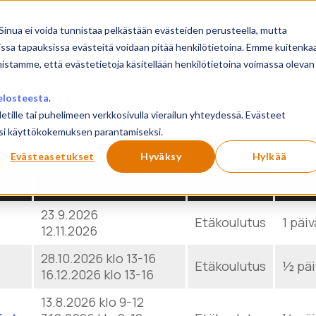
sivu
Koulutukset
Sinua ei voida tunnistaa pelkästään evästeiden perusteella, mutta
issa tapauksissa evästeitä voidaan pitää henkilötietoina. Emme kuitenka
mistamme, että evästetietoja käsitellään henkilötietoina voimassa olevan
aminen
elosteesta
.
letille tai puhelimeen verkkosivulla vierailun yhteydessä. Evästeet
ilusi käyttökokemuksen parantamiseksi.
Show
products
Reset
Evästeasetukset
Hyväksy
Hylkää
PVM
PAIKKA
KES
23.9.2026
Etäkoulutus
1 päiv
12.11.2026
28.10.2026 klo 13-16
Etäkoulutus
½ päi
16.12.2026 klo 13-16
13.8.2026 klo 9-12