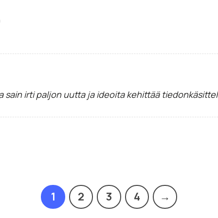
0
a sain irti paljon uutta ja ideoita kehittää tiedonkäsitte
1
2
3
4
→