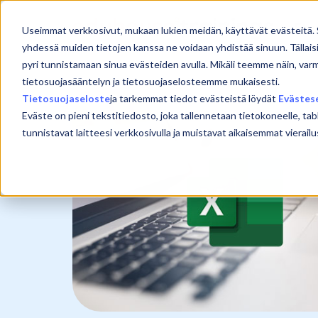
Skip
to
Etu
Useimmat verkkosivut, mukaan lukien meidän, käyttävät evästeitä. 
content
yhdessä muiden tietojen kanssa ne voidaan yhdistää sinuun. Tällais
pyri tunnistamaan sinua evästeiden avulla. Mikäli teemme näin, var
tietosuojasääntelyn ja tietosuojaselosteemme mukaisesti.
Tietosuojaseloste
ja tarkemmat tiedot evästeistä löydät
Evästes
Eväste on pieni tekstitiedosto, joka tallennetaan tietokoneelle, tab
tunnistavat laitteesi verkkosivulla ja muistavat aikaisemmat viera