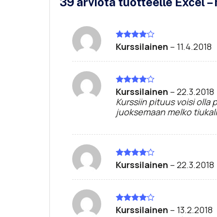
39 arviota tuotteelle
Excel –
Kurssilainen
–
11.4.2018
Arvostelu
tuotteesta:
4
/ 5
Kurssilainen
–
22.3.2018
Arvostelu
tuotteesta:
Kurssiin pituus voisi olla
4
/ 5
juoksemaan melko tiukalla
Kurssilainen
–
22.3.2018
Arvostelu
tuotteesta:
4
/ 5
Kurssilainen
–
13.2.2018
Arvostelu
tuotteesta: