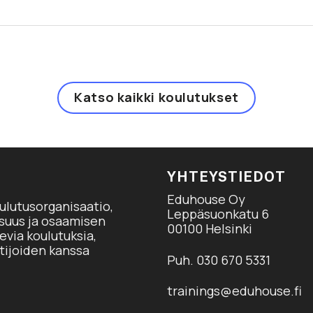
Katso kaikki koulutukset
YHTEYSTIEDOT
Eduhouse Oy
ulutusorganisaatio,
Leppäsuonkatu 6
isuus ja osaamisen
00100 Helsinki
via koulutuksia,
tijoiden kanssa
Puh. 030 670 5331
trainings@eduhouse.fi