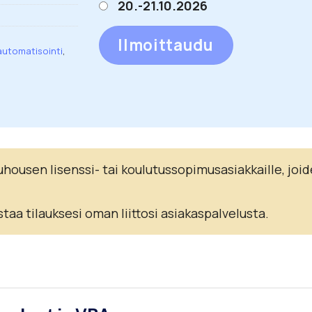
20.-21.10.2026
Ilmoittaudu
automatisointi
,
ousen lisenssi- tai koulutussopimusasiakkaille, joid
staa tilauksesi oman liittosi asiakaspalvelusta.