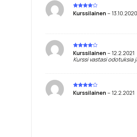
Kurssilainen
–
13.10.202
Arvostelu
tuotteesta:
4
/ 5
Kurssilainen
–
12.2.2021
Arvostelu
tuotteesta:
Kurssi vastasi odotuksia j
4
/ 5
Kurssilainen
–
12.2.2021
Arvostelu
tuotteesta:
4
/ 5