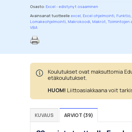
Osasto:
Excel - edistynyt osaaminen
Avainsanat tuotteelle
excel
,
Excel ohjelmointi
,
Funktio
,
Lomakeohjelmointi
,
Makrokoodi
,
Makrot
,
Toimintojen 
VBA
Koulutukset ovat maksuttomia Eduh
etäkoulutukset.
HUOM!
Liittoasiakkaana voit tarki
KUVAUS
ARVIOT (39)