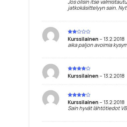
Jos olisin itse valmistau
4
/ 5
jatkokäsittelyyn sain. Nyt
Kurssilainen
–
13.2.2018
Arvostelu
tuotteesta:
aika paljon avoimia kysym
2
/
5
Kurssilainen
–
13.2.2018
Arvostelu
tuotteesta:
4
/ 5
Kurssilainen
–
13.2.2018
Arvostelu
tuotteesta:
Sain hyvät lähtötiedot VB
4
/ 5