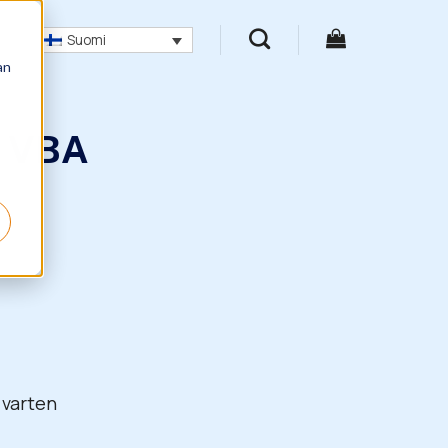
Suomi
an
a VBA
 varten