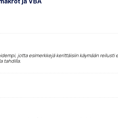
 makrot ja VBA
 pidempi, jotta esimerkkejä kerittäisiin käymään reilust
 tahdilla.