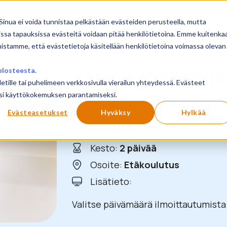
sivu
Koulutukset
Sinua ei voida tunnistaa pelkästään evästeiden perusteella, mutta
issa tapauksissa evästeitä voidaan pitää henkilötietoina. Emme kuitenka
mistamme, että evästetietoja käsitellään henkilötietoina voimassa olevan
Excel – makrot j
elosteesta
.
letille tai puhelimeen verkkosivulla vierailun yhteydessä. Evästeet
ilusi käyttökokemuksen parantamiseksi.
1180
€
+ ALV
Evästeasetukset
Hyväksy
Hylkää
Aika:
9-16
Kesto:
2 päivää
Osoite:
Etäkoulutus
Lisätieto:
Valitse päivämäärä ilmoittautumista