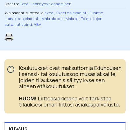
Osasto:
Excel - edistynyt osaaminen
Avainsanat tuotteelle
excel
,
Excel ohjelmointi
,
Funktio
,
Lomakeohjelmointi
,
Makrokoodi
,
Makrot
,
Toimintojen
automatisointi
,
VBA
Koulutukset ovat maksuttomia Eduhousen
lisenssi- tai koulutussopimusasiakkaille,
joiden tilaukseen sisältyy kyseisen
aiheen etäkoulutukset.
HUOM!
Liittoasiakkaana voit tarkistaa
tilauksesi oman liittosi asiakaspalvelusta.
KUVAUS