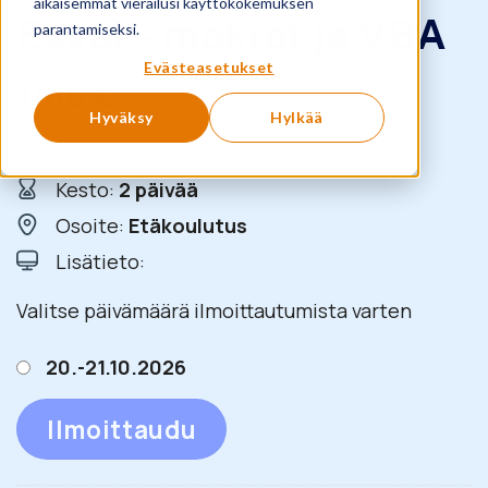
aikaisemmat vierailusi käyttökokemuksen
Excel – makrot ja VBA
parantamiseksi.
Evästeasetukset
1180
€
+ ALV
Hyväksy
Hylkää
Aika:
9-16
Kesto:
2 päivää
Osoite:
Etäkoulutus
Lisätieto:
Valitse päivämäärä ilmoittautumista varten
20.-21.10.2026
Ilmoittaudu