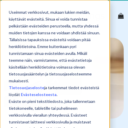
Skip
to
Useimmat verkkosivut, mukaan lukien meidän,
content
käyttävät evästeitä. Sinua ei voida tunnistaa
pelkästään evästeiden perusteella, mutta yhdessä
muiden tietojen kanssa ne voidaan yhdistää sinuun.
Tällaisissa tapauksissa evästeitä voidaan pitää
henkilötietoina. Emme kuitenkaan pyri
tunnistamaan sinua evästeiden avulla. Mikäli
teemme näin, varmistamme, että evästetietoja
käsitellään henkilötietoina voimassa olevan
tietosuojasääntelyn ja tietosuojaselosteemme
mukaisesti.
Tietosuojaseloste
ja tarkemmat tiedot evästeistä
löydät
Evästeselosteesta
.
Eväste on pieni tekstitiedosto, joka tallennetaan
tietokoneelle, tabletille tai puhelimeen
verkkosivulla vierailun yhteydessä. Evästeet
tunnistavat laitteesi verkkosivulla ja muistavat