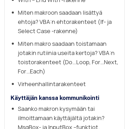
Miten makroon saadaan lisättyä
ehtoja? VBA:n ehtorakenteet (If- ja
Select Case -rakenne)
Miten makro saadaan toistamaan
jotakin rutiinia useita kertoja? VBA:n
toistorakenteet (Do…Loop, For…Next,
For…Each)
Virheenhallintarakenteet
Käyttäjän kanssa kommunikointi
Saanko makron kysymään tai
ilmoittamaan käyttäjältä jotakin?
MsgBox- ja InputBox –funktiot.