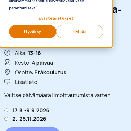
aikaisemmat vierailusi käyttökokemuksen
Power BI – tehoa data-
parantamiseksi.
analytiikasta
Evästeasetukset
Hyväksy
Hylkää
1590
€
+ ALV
Aika:
13-16
Kesto:
4 päivää
Osoite:
Etäkoulutus
Lisätieto:
Valitse päivämäärä ilmoittautumista varten
17.8.-9.9.2026
2.-25.11.2026