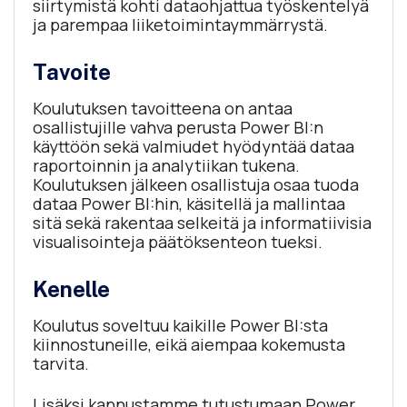
siirtymistä kohti dataohjattua työskentelyä
ja parempaa liiketoimintaymmärrystä.
Tavoite
Koulutuksen tavoitteena on antaa
osallistujille vahva perusta Power BI:n
käyttöön sekä valmiudet hyödyntää dataa
raportoinnin ja analytiikan tukena.
Koulutuksen jälkeen osallistuja osaa tuoda
dataa Power BI:hin, käsitellä ja mallintaa
sitä sekä rakentaa selkeitä ja informatiivisia
visualisointeja päätöksenteon tueksi.
Kenelle
Koulutus soveltuu kaikille Power BI:sta
kiinnostuneille, eikä aiempaa kokemusta
tarvita.
Lisäksi kannustamme tutustumaan Power