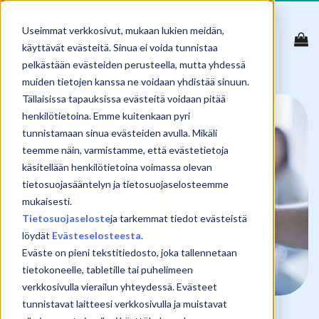
Skip
to
Useimmat verkkosivut, mukaan lukien meidän,
content
käyttävät evästeitä. Sinua ei voida tunnistaa
pelkästään evästeiden perusteella, mutta yhdessä
muiden tietojen kanssa ne voidaan yhdistää sinuun.
Tällaisissa tapauksissa evästeitä voidaan pitää
henkilötietoina. Emme kuitenkaan pyri
tunnistamaan sinua evästeiden avulla. Mikäli
teemme näin, varmistamme, että evästetietoja
käsitellään henkilötietoina voimassa olevan
tietosuojasääntelyn ja tietosuojaselosteemme
mukaisesti.
Tietosuojaseloste
ja tarkemmat tiedot evästeistä
löydät
Evästeselosteesta
.
Eväste on pieni tekstitiedosto, joka tallennetaan
tietokoneelle, tabletille tai puhelimeen
verkkosivulla vierailun yhteydessä. Evästeet
tunnistavat laitteesi verkkosivulla ja muistavat