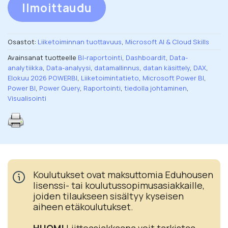
Ilmoittaudu
Osastot:
Liiketoiminnan tuottavuus
,
Microsoft AI & Cloud Skills
Avainsanat tuotteelle
BI-raportointi
,
Dashboardit
,
Data-
analytiikka
,
Data-analyysi
,
datamallinnus
,
datan käsittely
,
DAX
,
Elokuu 2026 POWERBI
,
Liiketoimintatieto
,
Microsoft Power BI
,
Power BI
,
Power Query
,
Raportointi
,
tiedolla johtaminen
,
Visualisointi
Koulutukset ovat maksuttomia Eduhousen
lisenssi- tai koulutussopimusasiakkaille,
joiden tilaukseen sisältyy kyseisen
aiheen etäkoulutukset.
HUOM!
Liittoasiakkaana voit tarkistaa