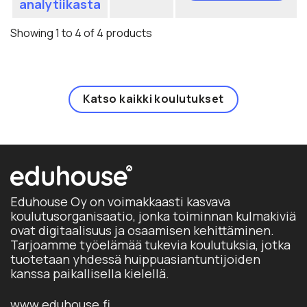
analytiikasta
va
on
tu
us
Showing 1 to 4 of 4 products
siv
mu
Vo
te
va
Katso kaikki koulutukset
tu
siv
Eduhouse Oy on voimakkaasti kasvava
koulutusorganisaatio, jonka toiminnan kulmakiviä
ovat digitaalisuus ja osaamisen kehittäminen.
Tarjoamme työelämää tukevia koulutuksia, jotka
tuotetaan yhdessä huippuasiantuntijoiden
kanssa paikallisella kielellä.
www.eduhouse.fi