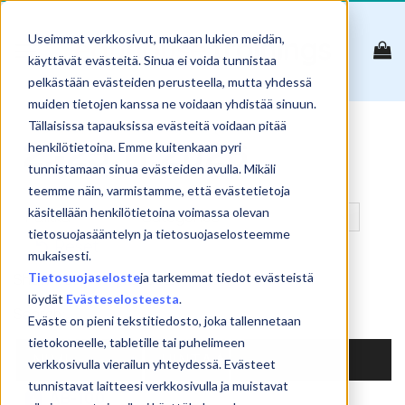
Skip
to
Useimmat verkkosivut, mukaan lukien meidän,
content
käyttävät evästeitä. Sinua ei voida tunnistaa
pelkästään evästeiden perusteella, mutta yhdessä
muiden tietojen kanssa ne voidaan yhdistää sinuun.
Tällaisissa tapauksissa evästeitä voidaan pitää
2.-25.11.2026
henkilötietoina. Emme kuitenkaan pyri
tunnistamaan sinua evästeiden avulla. Mikäli
teemme näin, varmistamme, että evästetietoja
käsitellään henkilötietoina voimassa olevan
tietosuojasääntelyn ja tietosuojaselosteemme
Reset
mukaisesti.
Tietosuojaseloste
ja tarkemmat tiedot evästeistä
Show
products
löydät
Evästeselosteesta
.
Search:
Eväste on pieni tekstitiedosto, joka tallennetaan
tietokoneelle, tabletille tai puhelimeen
NIMI
HINTA
verkkosivulla vierailun yhteydessä. Evästeet
tunnistavat laitteesi verkkosivulla ja muistavat
AB-100