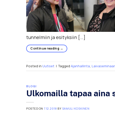
tunnelmiin ja esityksiin […]
Continue reading
→
Posted in
Uutiset
|
Tagged
Ajanhallinta
,
Laivaseminaar
BLOGI
Ulkomailla tapaa aina
POSTED ON
7.12.2018
BY
SAMULI KOSKINEN