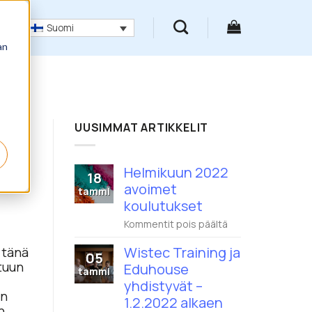
Suomi
an
UUSIMMAT ARTIKKELIT
Helmikuun 2022
18
avoimet
tammi
koulutukset
artikkelissa
Kommentit pois päältä
Helmikuun
2022
Wistec Training ja
 tänä
05
avoimet
tuun
Eduhouse
koulutukset
tammi
yhdistyvät –
en
1.2.2022 alkaen
n