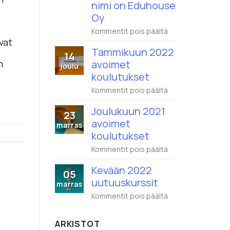
nimi on Eduhouse
Oy
artikkelissa
Kommentit pois päältä
Wistec
vat
Training
Tammikuun 2022
14
ja
avoimet
n
Eduhouse
joulu
yhdistyvät
koulutukset
–
1.2.2022
artikkelissa
Kommentit pois päältä
alkaen
Tammikuun
nimi
2022
Joulukuun 2021
on
23
avoimet
Eduhouse
avoimet
koulutukset
marras
Oy
koulutukset
artikkelissa
Kommentit pois päältä
Joulukuun
2021
Kevään 2022
05
avoimet
uutuuskurssit
koulutukset
marras
artikkelissa
Kommentit pois päältä
Kevään
2022
uutuuskurssit
ARKISTOT