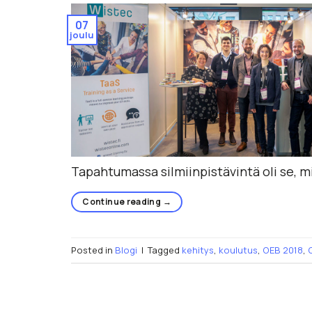
07
joulu
Tapahtumassa silmiinpistävintä oli se,
Continue reading
→
Posted in
Blogi
|
Tagged
kehitys
,
koulutus
,
OEB 2018
,