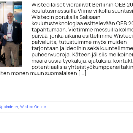
Wisteciläiset vierailivat Berliinin OEB 20
koulutusmessuilla Viime viikolla suunt
Wistecin porukalla Saksaan
koulutusteknologiaa esittelevään OEB 20
tapahtumaan. Vietimme messuilla kolm
päivää, jonka aikana esittelimme Wistec
palveluita, tutustuimme myös muiden
tarjontaan ja ideoihin sekä kuuntelimm
puheenvuoroja. Käteen jäi siis melkoine
määrä uusia työkaluja, ajatuksia, kontakt
potentiaalisia yhteistyökumppaneitakin
 miten monen muun suomalaisen […]
Oppiminen
,
Wistec Online