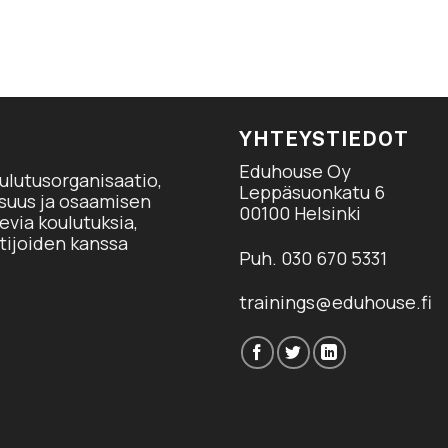
YHTEYSTIEDOT
Eduhouse Oy
ulutusorganisaatio,
Leppäsuonkatu 6
isuus ja osaamisen
00100 Helsinki
via koulutuksia,
tijoiden kanssa
Puh. 030 670 5331
trainings@eduhouse.fi