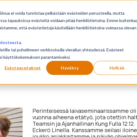
sivu
Koulutukset
Sinua ei voida tunnistaa pelkästään evästeiden perusteella, mutta
issa tapauksissa evästeitä voidaan pitää henkilötietoina. Emme kuitenka
mistamme, että evästetietoja käsitellään henkilötietoina voimassa olevan
MONTHLY ARCHIVES:
JOULUKUU 2018
elosteesta
.
letille tai puhelimeen verkkosivulla vierailun yhteydessä. Evästeet
ilusi käyttökokemuksen parantamiseksi.
 ja Ajanhallinnan Kung Fu” -
Evästeasetukset
Hyväksy
Hylkää
018
Perinteisessä laivaseminaarissamme oli
vuonna aiheena etätyö, jota otettiin hal
Teamsin ja Ajanhallinan Kung Fulla 12.12.
Eckerö Linella. Kanssamme seilasi iloin
joukko asiakkaitamme ja päivän ohjelma