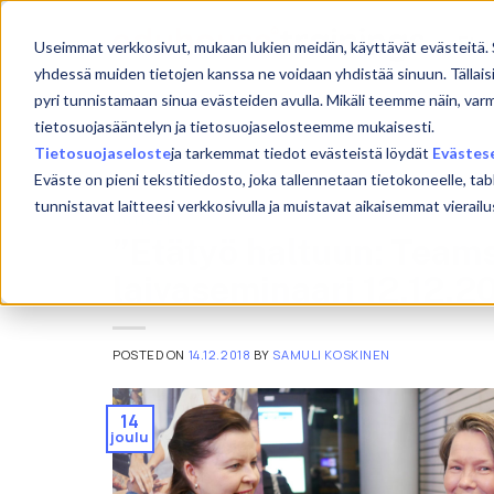
Skip
to
Etu
Useimmat verkkosivut, mukaan lukien meidän, käyttävät evästeitä. 
content
yhdessä muiden tietojen kanssa ne voidaan yhdistää sinuun. Tällais
pyri tunnistamaan sinua evästeiden avulla. Mikäli teemme näin, var
tietosuojasääntelyn ja tietosuojaselosteemme mukaisesti.
Tietosuojaseloste
ja tarkemmat tiedot evästeistä löydät
Evästes
Eväste on pieni tekstitiedosto, joka tallennetaan tietokoneelle, tab
tunnistavat laitteesi verkkosivulla ja muistavat aikaisemmat viera
UUTISET
”Etätyö haltuun: Teams
laivaseminaari 12.12.2
POSTED ON
14.12.2018
BY
SAMULI KOSKINEN
14
joulu