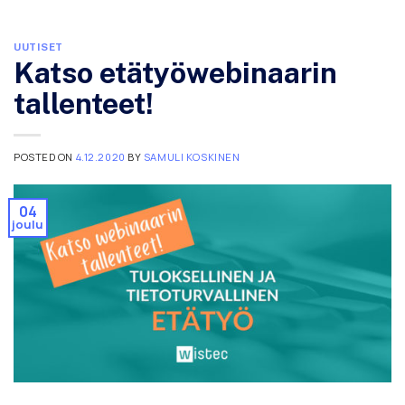
UUTISET
Katso etätyöwebinaarin
tallenteet!
POSTED ON
4.12.2020
BY
SAMULI KOSKINEN
04
joulu