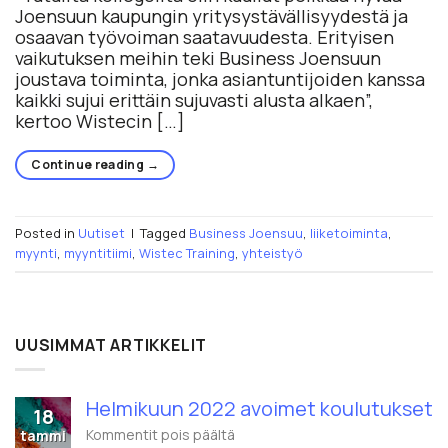
Joensuun kaupungin yritysystävällisyydestä ja
osaavan työvoiman saatavuudesta. Erityisen
vaikutuksen meihin teki Business Joensuun
joustava toiminta, jonka asiantuntijoiden kanssa
kaikki sujui erittäin sujuvasti alusta alkaen”,
kertoo Wistecin […]
Continue reading
→
Posted in
Uutiset
|
Tagged
Business Joensuu
,
liiketoiminta
,
myynti
,
myyntitiimi
,
Wistec Training
,
yhteistyö
UUSIMMAT ARTIKKELIT
Helmikuun 2022 avoimet koulutukset
18
artikkelissa
Kommentit pois päältä
tammi