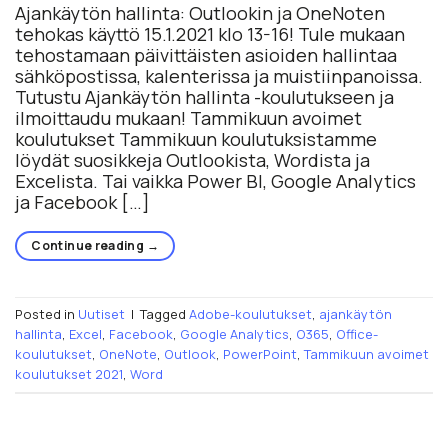
Ajankäytön hallinta: Outlookin ja OneNoten
tehokas käyttö 15.1.2021 klo 13-16! Tule mukaan
tehostamaan päivittäisten asioiden hallintaa
sähköpostissa, kalenterissa ja muistiinpanoissa.
Tutustu Ajankäytön hallinta -koulutukseen ja
ilmoittaudu mukaan! Tammikuun avoimet
koulutukset Tammikuun koulutuksistamme
löydät suosikkeja Outlookista, Wordista ja
Excelista. Tai vaikka Power BI, Google Analytics
ja Facebook […]
Continue reading
→
Posted in
Uutiset
|
Tagged
Adobe-koulutukset
,
ajankäytön
hallinta
,
Excel
,
Facebook
,
Google Analytics
,
O365
,
Office-
koulutukset
,
OneNote
,
Outlook
,
PowerPoint
,
Tammikuun avoimet
koulutukset 2021
,
Word