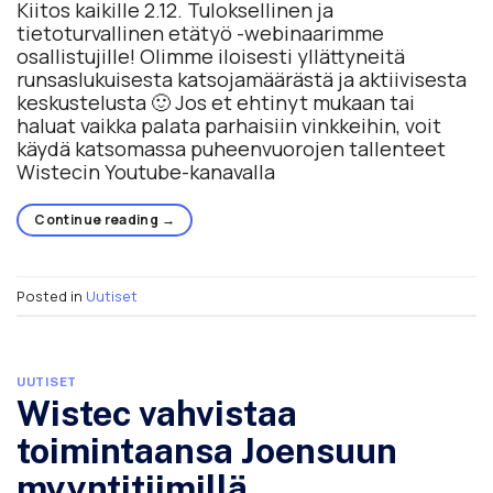
Kiitos kaikille 2.12. Tuloksellinen ja
tietoturvallinen etätyö -webinaarimme
osallistujille! Olimme iloisesti yllättyneitä
runsaslukuisesta katsojamäärästä ja aktiivisesta
keskustelusta 🙂 Jos et ehtinyt mukaan tai
haluat vaikka palata parhaisiin vinkkeihin, voit
käydä katsomassa puheenvuorojen tallenteet
Wistecin Youtube-kanavalla
Continue reading
→
Posted in
Uutiset
UUTISET
Wistec vahvistaa
toimintaansa Joensuun
myyntitiimillä