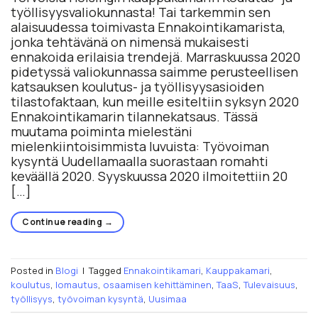
työllisyysvaliokunnasta! Tai tarkemmin sen
alaisuudessa toimivasta Ennakointikamarista,
jonka tehtävänä on nimensä mukaisesti
ennakoida erilaisia trendejä. Marraskuussa 2020
pidetyssä valiokunnassa saimme perusteellisen
katsauksen koulutus- ja työllisyysasioiden
tilastofaktaan, kun meille esiteltiin syksyn 2020
Ennakointikamarin tilannekatsaus. Tässä
muutama poiminta mielestäni
mielenkiintoisimmista luvuista: Työvoiman
kysyntä Uudellamaalla suorastaan romahti
keväällä 2020. Syyskuussa 2020 ilmoitettiin 20
[…]
Continue reading
→
Posted in
Blogi
|
Tagged
Ennakointikamari
,
Kauppakamari
,
koulutus
,
lomautus
,
osaamisen kehittäminen
,
TaaS
,
Tulevaisuus
,
työllisyys
,
työvoiman kysyntä
,
Uusimaa