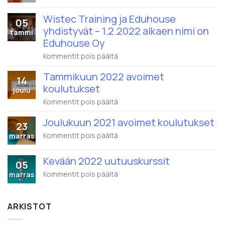
Helmikuun
2022
Wistec Training ja Eduhouse
avoimet
05
koulutukset
yhdistyvät – 1.2.2022 alkaen nimi on
tammi
Eduhouse Oy
artikkelissa
Kommentit pois päältä
Wistec
Training
Tammikuun 2022 avoimet
14
ja
koulutukset
Eduhouse
joulu
yhdistyvät
artikkelissa
Kommentit pois päältä
–
Tammikuun
1.2.2022
2022
alkaen
Joulukuun 2021 avoimet koulutukset
23
avoimet
nimi
koulutukset
artikkelissa
Kommentit pois päältä
marras
on
Joulukuun
Eduhouse
2021
Oy
Kevään 2022 uutuuskurssit
avoimet
05
koulutukset
artikkelissa
Kommentit pois päältä
marras
Kevään
2022
uutuuskurssit
ARKISTOT