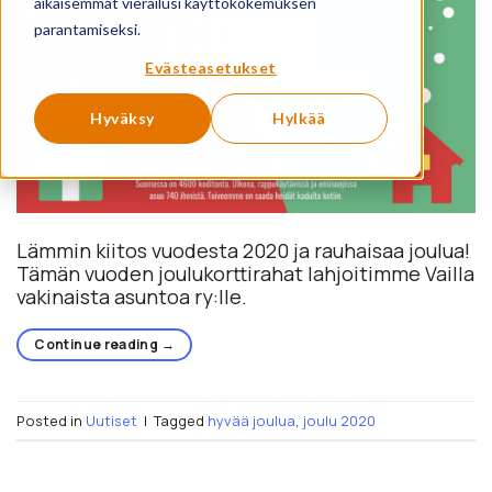
aikaisemmat vierailusi käyttökokemuksen
parantamiseksi.
Evästeasetukset
Hyväksy
Hylkää
Lämmin kiitos vuodesta 2020 ja rauhaisaa joulua!
Tämän vuoden joulukorttirahat lahjoitimme Vailla
vakinaista asuntoa ry:lle.
Continue reading
→
Posted in
Uutiset
|
Tagged
hyvää joulua
,
joulu 2020