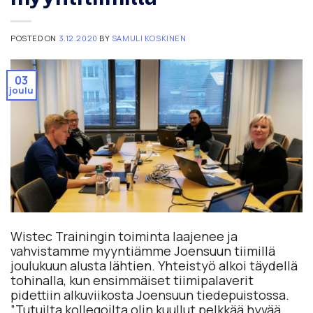
POSTED ON
3.12.2020
BY
SAMULI KOSKINEN
03
joulu
Wistec Trainingin toiminta laajenee ja
vahvistamme myyntiämme Joensuun tiimillä
joulukuun alusta lähtien. Yhteistyö alkoi täydellä
tohinalla, kun ensimmäiset tiimipalaverit
pidettiin alkuviikosta Joensuun tiedepuistossa.
”Tutuilta kollegoilta olin kuullut pelkkää hyvää