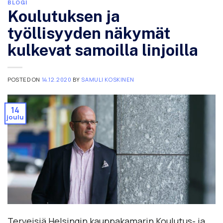
BLOGI
Koulutuksen ja
työllisyyden näkymät
kulkevat samoilla linjoilla
POSTED ON
14.12.2020
BY
SAMULI KOSKINEN
14
joulu
Terveisiä Helsingin kauppakamarin Koulutus- ja