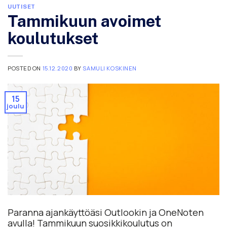
UUTISET
Tammikuun avoimet
koulutukset
POSTED ON
15.12.2020
BY
SAMULI KOSKINEN
15
joulu
Paranna ajankäyttöäsi Outlookin ja OneNoten
avulla! Tammikuun suosikkikoulutus on