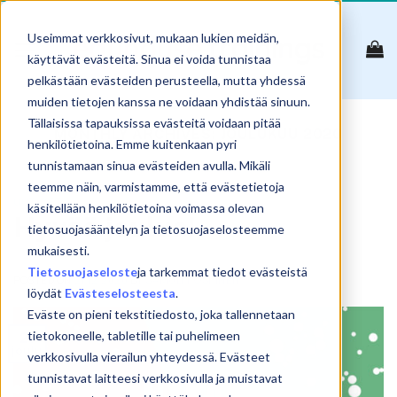
Skip
to
Useimmat verkkosivut, mukaan lukien meidän,
content
käyttävät evästeitä. Sinua ei voida tunnistaa
pelkästään evästeiden perusteella, mutta yhdessä
muiden tietojen kanssa ne voidaan yhdistää sinuun.
Tällaisissa tapauksissa evästeitä voidaan pitää
MONTHLY ARCHIVES:
JOULUKUU 2020
henkilötietoina. Emme kuitenkaan pyri
tunnistamaan sinua evästeiden avulla. Mikäli
teemme näin, varmistamme, että evästetietoja
UUTISET
käsitellään henkilötietoina voimassa olevan
Hyvää joulua!
tietosuojasääntelyn ja tietosuojaselosteemme
mukaisesti.
Tietosuojaseloste
ja tarkemmat tiedot evästeistä
POSTED ON
21.12.2020
BY
SAMULI KOSKINEN
löydät
Evästeselosteesta
.
Eväste on pieni tekstitiedosto, joka tallennetaan
tietokoneelle, tabletille tai puhelimeen
21
joulu
verkkosivulla vierailun yhteydessä. Evästeet
tunnistavat laitteesi verkkosivulla ja muistavat