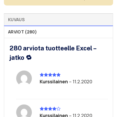
KUVAUS
ARVIOT (280)
280 arviota tuotteelle
Excel –
jatko 🔁
Kurssilainen
–
11.2.2020
Arvostelu
tuotteesta:
5
/ 5
Kurssilainen
–
11.2.2020
Arvostelu