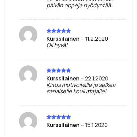
päivän oppeja hyödyntää.
Kurssilainen
–
11.2.2020
Arvostelu
tuotteesta:
5
Oli hyvä!
/ 5
Kurssilainen
–
22.1.2020
Arvostelu
tuotteesta:
5
Kiitos motivoivalle ja selkeä
/ 5
sanaiselle kouluttajalle!
Kurssilainen
–
15.1.2020
Arvostelu
tuotteesta:
5
/ 5