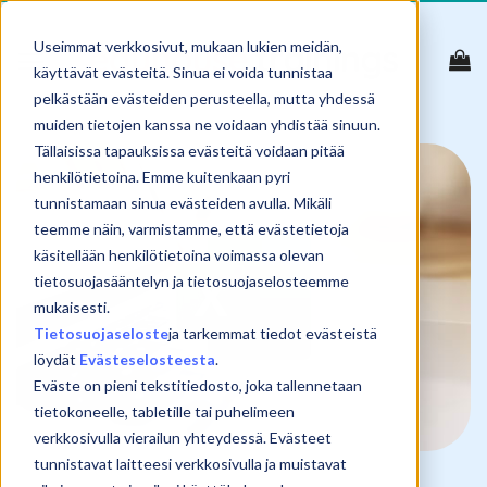
Skip
to
Useimmat verkkosivut, mukaan lukien meidän,
content
käyttävät evästeitä. Sinua ei voida tunnistaa
pelkästään evästeiden perusteella, mutta yhdessä
muiden tietojen kanssa ne voidaan yhdistää sinuun.
Tällaisissa tapauksissa evästeitä voidaan pitää
henkilötietoina. Emme kuitenkaan pyri
tunnistamaan sinua evästeiden avulla. Mikäli
teemme näin, varmistamme, että evästetietoja
käsitellään henkilötietoina voimassa olevan
tietosuojasääntelyn ja tietosuojaselosteemme
mukaisesti.
Tietosuojaseloste
ja tarkemmat tiedot evästeistä
löydät
Evästeselosteesta
.
Eväste on pieni tekstitiedosto, joka tallennetaan
tietokoneelle, tabletille tai puhelimeen
verkkosivulla vierailun yhteydessä. Evästeet
tunnistavat laitteesi verkkosivulla ja muistavat