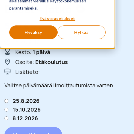
aikaisemmat vierailusi käyttökokemuksen
Excel – jatko 🔁
parantamiseksi.
Evästeasetukset
590
€
+ ALV
Hyväksy
Hylkää
Aika:
9-16
Kesto:
1 päivä
Osoite:
Etäkoulutus
Lisätieto:
Valitse päivämäärä ilmoittautumista varten
25.8.2026
15.10.2026
8.12.2026