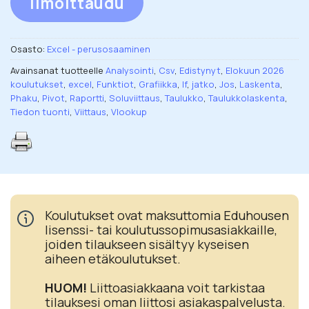
Ilmoittaudu
Osasto:
Excel - perusosaaminen
Avainsanat tuotteelle
Analysointi
,
Csv
,
Edistynyt
,
Elokuun 2026
koulutukset
,
excel
,
Funktiot
,
Grafiikka
,
If
,
jatko
,
Jos
,
Laskenta
,
Phaku
,
Pivot
,
Raportti
,
Soluviittaus
,
Taulukko
,
Taulukkolaskenta
,
Tiedon tuonti
,
Viittaus
,
Vlookup
Koulutukset ovat maksuttomia Eduhousen
lisenssi- tai koulutussopimusasiakkaille,
joiden tilaukseen sisältyy kyseisen
aiheen etäkoulutukset.
HUOM!
Liittoasiakkaana voit tarkistaa
tilauksesi oman liittosi asiakaspalvelusta.