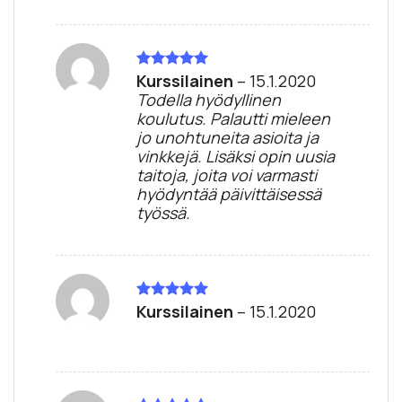
Kurssilainen
–
15.1.2020
Arvostelu
tuotteesta:
5
Todella hyödyllinen
/ 5
koulutus. Palautti mieleen
jo unohtuneita asioita ja
vinkkejä. Lisäksi opin uusia
taitoja, joita voi varmasti
hyödyntää päivittäisessä
työssä.
Kurssilainen
–
15.1.2020
Arvostelu
tuotteesta:
5
/ 5