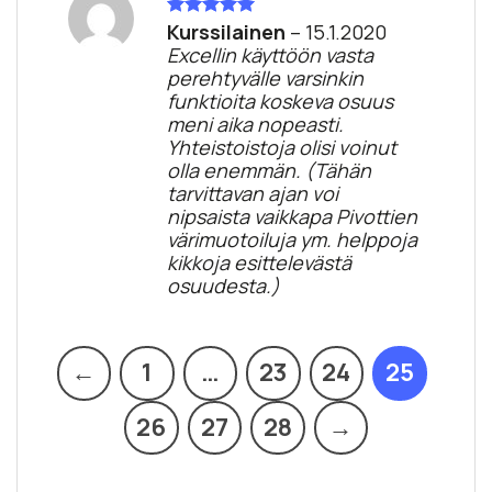
Kurssilainen
–
15.1.2020
Arvostelu
tuotteesta:
5
Excellin käyttöön vasta
/ 5
perehtyvälle varsinkin
funktioita koskeva osuus
meni aika nopeasti.
Yhteistoistoja olisi voinut
olla enemmän. (Tähän
tarvittavan ajan voi
nipsaista vaikkapa Pivottien
värimuotoiluja ym. helppoja
kikkoja esittelevästä
osuudesta.)
←
1
…
23
24
25
26
27
28
→