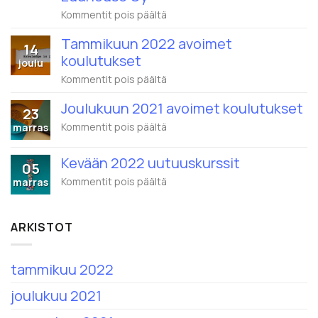
artikkelissa
Kommentit pois päältä
Wistec
Training
Tammikuun 2022 avoimet
14
ja
koulutukset
Eduhouse
joulu
yhdistyvät
artikkelissa
Kommentit pois päältä
–
Tammikuun
1.2.2022
2022
alkaen
Joulukuun 2021 avoimet koulutukset
23
avoimet
nimi
koulutukset
artikkelissa
Kommentit pois päältä
marras
on
Joulukuun
Eduhouse
2021
Oy
Kevään 2022 uutuuskurssit
avoimet
05
koulutukset
artikkelissa
Kommentit pois päältä
marras
Kevään
2022
uutuuskurssit
ARKISTOT
tammikuu 2022
joulukuu 2021