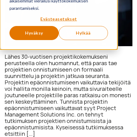
aikaisemmat vierailusi käyttökokemuksen
parantamiseksi.
Evästeasetukset
Hyväksy
Hylkää
Lähes 30-vuotisen projektikokemukseni
perusteella olen huomannut, että paras tae
projektien onnistumiseen on formaali
suunnittelu ja projektin jatkuva seuranta.
Projektin epäonnistumiseen vaikuttavia tekijöitä
voi hallita monilla keinoin, mutta sivuraiteelle
joutuneelle projektille paras ratkaisu on monesti
sen keskeyttäminen. Tunnista projektin
epäonnistumiseen vaikuttavat syyt Project
Management Solutions Inc. on tehnyt
tutkimuksen projektien onnistumisista ja
epäonnistumisista. Kyseisessä tutkimuksessa
etsittiin […]