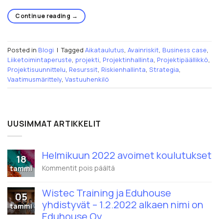
Continue reading
→
Posted in
Blogi
|
Tagged
Aikataulutus
,
Avainriskit
,
Business case
,
Liiketoimintaperuste
,
projekti
,
Projektinhallinta
,
Projektipäällikkö
,
Projektisuunnittelu
,
Resurssit
,
Riskienhallinta
,
Strategia
,
Vaatimusmärittely
,
Vastuuhenkilö
UUSIMMAT ARTIKKELIT
Helmikuun 2022 avoimet koulutukset
18
artikkelissa
Kommentit pois päältä
tammi
Helmikuun
2022
Wistec Training ja Eduhouse
avoimet
05
koulutukset
yhdistyvät – 1.2.2022 alkaen nimi on
tammi
Eduhouse Oy