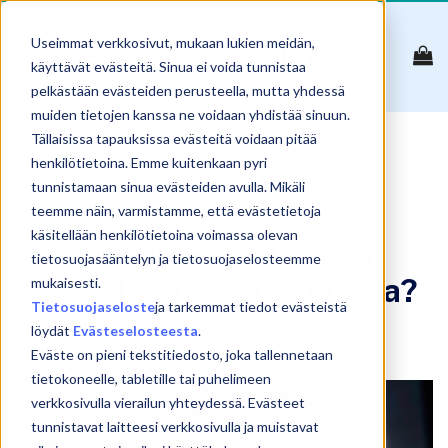
Skip
to
Useimmat verkkosivut, mukaan lukien meidän,
content
käyttävät evästeitä. Sinua ei voida tunnistaa
pelkästään evästeiden perusteella, mutta yhdessä
muiden tietojen kanssa ne voidaan yhdistää sinuun.
Tällaisissa tapauksissa evästeitä voidaan pitää
TAG ARCHIVES:
BUSINESS CASE
henkilötietoina. Emme kuitenkaan pyri
tunnistamaan sinua evästeiden avulla. Mikäli
teemme näin, varmistamme, että evästetietoja
BLOGI
käsitellään henkilötietoina voimassa olevan
Onko sinun projektillasi
tietosuojasääntelyn ja tietosuojaselosteemme
mahdollisuuksia onnistua?
mukaisesti.
Tietosuojaseloste
ja tarkemmat tiedot evästeistä
löydät
Evästeselosteesta
.
POSTED ON
30.9.2020
BY
SAMULI KOSKINEN
Eväste on pieni tekstitiedosto, joka tallennetaan
tietokoneelle, tabletille tai puhelimeen
verkkosivulla vierailun yhteydessä. Evästeet
30
syys
tunnistavat laitteesi verkkosivulla ja muistavat