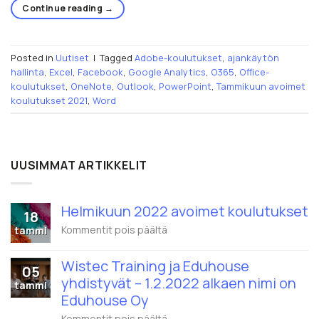
Continue reading
→
Posted in
Uutiset
|
Tagged
Adobe-koulutukset
,
ajankäytön
hallinta
,
Excel
,
Facebook
,
Google Analytics
,
O365
,
Office-
koulutukset
,
OneNote
,
Outlook
,
PowerPoint
,
Tammikuun avoimet
koulutukset 2021
,
Word
UUSIMMAT ARTIKKELIT
Helmikuun 2022 avoimet koulutukset
18
artikkelissa
Kommentit pois päältä
tammi
Helmikuun
2022
Wistec Training ja Eduhouse
avoimet
05
koulutukset
yhdistyvät – 1.2.2022 alkaen nimi on
tammi
Eduhouse Oy
artikkelissa
Kommentit pois päältä