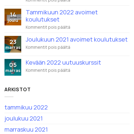
Wistec
Training
Tammikuun 2022 avoimet
14
ja
koulutukset
Eduhouse
joulu
yhdistyvät
artikkelissa
Kommentit pois päältä
–
Tammikuun
1.2.2022
2022
alkaen
Joulukuun 2021 avoimet koulutukset
23
avoimet
nimi
koulutukset
artikkelissa
Kommentit pois päältä
marras
on
Joulukuun
Eduhouse
2021
Oy
Kevään 2022 uutuuskurssit
avoimet
05
koulutukset
artikkelissa
Kommentit pois päältä
marras
Kevään
2022
uutuuskurssit
ARKISTOT
tammikuu 2022
joulukuu 2021
marraskuu 2021