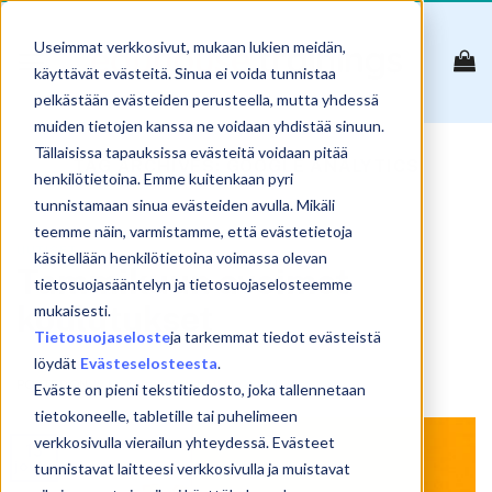
Skip
to
Useimmat verkkosivut, mukaan lukien meidän,
content
käyttävät evästeitä. Sinua ei voida tunnistaa
pelkästään evästeiden perusteella, mutta yhdessä
muiden tietojen kanssa ne voidaan yhdistää sinuun.
Tällaisissa tapauksissa evästeitä voidaan pitää
TAG ARCHIVES:
GOOGLE ANALYTICS
henkilötietoina. Emme kuitenkaan pyri
tunnistamaan sinua evästeiden avulla. Mikäli
teemme näin, varmistamme, että evästetietoja
UUTISET
käsitellään henkilötietoina voimassa olevan
Tammikuun avoimet
tietosuojasääntelyn ja tietosuojaselosteemme
koulutukset
mukaisesti.
Tietosuojaseloste
ja tarkemmat tiedot evästeistä
löydät
Evästeselosteesta
.
POSTED ON
15.12.2020
BY
SAMULI KOSKINEN
Eväste on pieni tekstitiedosto, joka tallennetaan
tietokoneelle, tabletille tai puhelimeen
verkkosivulla vierailun yhteydessä. Evästeet
15
joulu
tunnistavat laitteesi verkkosivulla ja muistavat