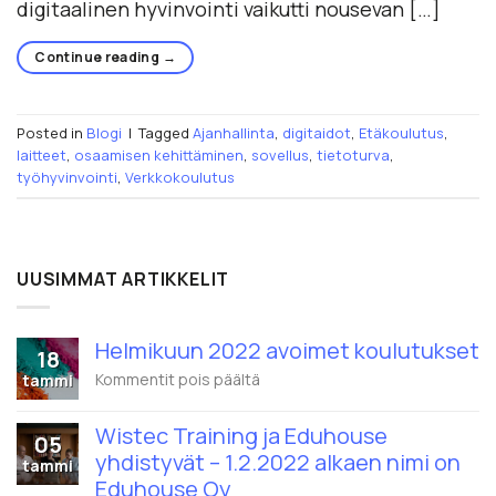
digitaalinen hyvinvointi vaikutti nousevan […]
Continue reading
→
Posted in
Blogi
|
Tagged
Ajanhallinta
,
digitaidot
,
Etäkoulutus
,
laitteet
,
osaamisen kehittäminen
,
sovellus
,
tietoturva
,
työhyvinvointi
,
Verkkokoulutus
UUSIMMAT ARTIKKELIT
Helmikuun 2022 avoimet koulutukset
18
artikkelissa
Kommentit pois päältä
tammi
Helmikuun
2022
Wistec Training ja Eduhouse
avoimet
05
koulutukset
yhdistyvät – 1.2.2022 alkaen nimi on
tammi
Eduhouse Oy