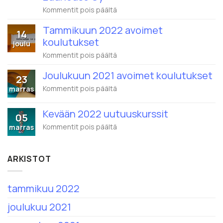
artikkelissa
Kommentit pois päältä
Wistec
Training
Tammikuun 2022 avoimet
14
ja
koulutukset
Eduhouse
joulu
yhdistyvät
artikkelissa
Kommentit pois päältä
–
Tammikuun
1.2.2022
2022
alkaen
Joulukuun 2021 avoimet koulutukset
23
avoimet
nimi
koulutukset
artikkelissa
Kommentit pois päältä
marras
on
Joulukuun
Eduhouse
2021
Oy
Kevään 2022 uutuuskurssit
avoimet
05
koulutukset
artikkelissa
Kommentit pois päältä
marras
Kevään
2022
uutuuskurssit
ARKISTOT
tammikuu 2022
joulukuu 2021