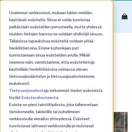
Skip
to
Useimmat verkkosivut, mukaan lukien meidän,
content
käyttävät evästeitä. Sinua ei voida tunnistaa
pelkästään evästeiden perusteella, mutta yhdessä
muiden tietojen kanssa ne voidaan yhdistää sinuun.
Tällaisissa tapauksissa evästeitä voidaan pitää
TAG ARCHIVES:
LAITTEET
henkilötietoina. Emme kuitenkaan pyri
tunnistamaan sinua evästeiden avulla. Mikäli
teemme näin, varmistamme, että evästetietoja
BLOGI
käsitellään henkilötietoina voimassa olevan
Hyvinvointi laitteiden
tietosuojasääntelyn ja tietosuojaselosteemme
armoilla
mukaisesti.
Tietosuojaseloste
ja tarkemmat tiedot evästeistä
löydät
Evästeselosteesta
.
POSTED ON
2.9.2021
BY
SAMULI KOSKINEN
Eväste on pieni tekstitiedosto, joka tallennetaan
tietokoneelle, tabletille tai puhelimeen
verkkosivulla vierailun yhteydessä. Evästeet
02
tunnistavat laitteesi verkkosivulla ja muistavat
syys