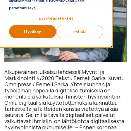
aikaisemmat vierailusi käyttökokemuksen
parantamiseksi.
Evästeasetukset
Hyväksy
Hylkää
Alkuperäinen julkaisu lehdessä Myynti ja
Markkinointi 4/2020 Teksti: Eemeli Sarka. Kuvat:
Omnipress / Eemeli Sarka. Yhteiskunnan ja
työelämän nopealla digitalisoitumisella on
monenlaisia vaikutuksia ihmisten hyvinvointiin.
Omia digitaalisia käyttötottumuksia kannattaa
tarkastella ja laitteiden kanssa vietettyä aikaa
seurata. Se, millä tavalla digitaaliset palvelut
vaikuttavat ihmisiin, on lähtökohta digitaalisesta
hyvinvoinnista puhumiselle. – Ennen koronaa