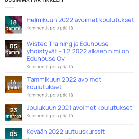
Helmikuun 2022 avoimet koulutukset
18
artikkelissa
Kommentit pois päältä
tammi
Helmikuun
2022
Wistec Training ja Eduhouse
avoimet
05
koulutukset
yhdistyvät – 1.2.2022 alkaen nimi on
tammi
Eduhouse Oy
artikkelissa
Kommentit pois päältä
Wistec
Training
Tammikuun 2022 avoimet
14
ja
koulutukset
Eduhouse
joulu
yhdistyvät
artikkelissa
Kommentit pois päältä
–
Tammikuun
1.2.2022
2022
alkaen
Joulukuun 2021 avoimet koulutukset
23
avoimet
nimi
koulutukset
artikkelissa
Kommentit pois päältä
marras
on
Joulukuun
Eduhouse
2021
Oy
Kevään 2022 uutuuskurssit
avoimet
05
koulutukset