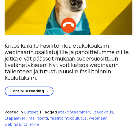
Kiitos kaikille Fasilitoi iloa etäkokouksiin -
webinaarin osallistujillle ja pahoittelumme niille,
jotka eivät päässet mukaan supersuosittuun
livelähetykseen! Nyt voit katsoa webinaarin
tallenteen ja tutustua uusiin fasilitoinnin
koulutuksiin.
Continue reading
→
Posted in
Uutiset
|
Tagged
etäkohtaaminen
,
Etäkokous
,
Etäpalaveri
,
fasilitointi
,
fasilitointikoulutus
,
webinaari
,
webinaaritallenne