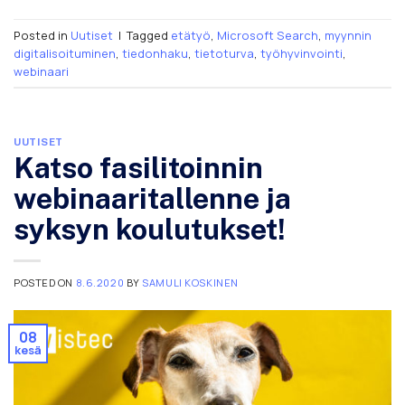
Posted in
Uutiset
|
Tagged
etätyö
,
Microsoft Search
,
myynnin
digitalisoituminen
,
tiedonhaku
,
tietoturva
,
työhyvinvointi
,
webinaari
UUTISET
Katso fasilitoinnin
webinaaritallenne ja
syksyn koulutukset!
POSTED ON
8.6.2020
BY
SAMULI KOSKINEN
08
kesä