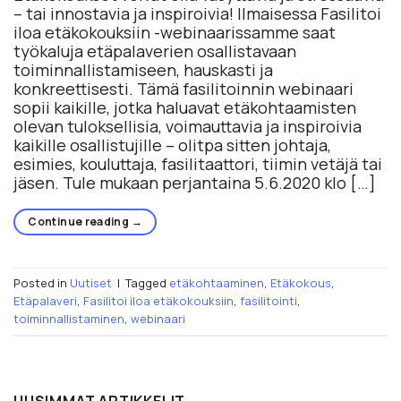
– tai innostavia ja inspiroivia! Ilmaisessa Fasilitoi
iloa etäkokouksiin -webinaarissamme saat
työkaluja etäpalaverien osallistavaan
toiminnallistamiseen, hauskasti ja
konkreettisesti. Tämä fasilitoinnin webinaari
sopii kaikille, jotka haluavat etäkohtaamisten
olevan tuloksellisia, voimauttavia ja inspiroivia
kaikille osallistujille – olitpa sitten johtaja,
esimies, kouluttaja, fasilitaattori, tiimin vetäjä tai
jäsen. Tule mukaan perjantaina 5.6.2020 klo […]
Continue reading
→
Posted in
Uutiset
|
Tagged
etäkohtaaminen
,
Etäkokous
,
Etäpalaveri
,
Fasilitoi iloa etäkokouksiin
,
fasilitointi
,
toiminnallistaminen
,
webinaari
UUSIMMAT ARTIKKELIT