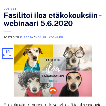
UUTISET
Fasilitoi iloa etäkokouksiin -
webinaari 5.6.2020
POSTED ON
18.5.2020
BY
SAMULI KOSKINEN
18
touko
Etäkokoukset voivat olla väsyttäviä ja stressaavia