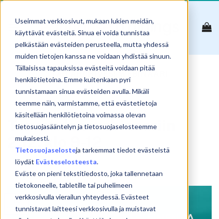
Skip
to
Useimmat verkkosivut, mukaan lukien meidän,
content
käyttävät evästeitä. Sinua ei voida tunnistaa
pelkästään evästeiden perusteella, mutta yhdessä
muiden tietojen kanssa ne voidaan yhdistää sinuun.
Tällaisissa tapauksissa evästeitä voidaan pitää
TAG ARCHIVES:
WEBINAARI
henkilötietoina. Emme kuitenkaan pyri
tunnistamaan sinua evästeiden avulla. Mikäli
teemme näin, varmistamme, että evästetietoja
UUTISET
käsitellään henkilötietoina voimassa olevan
Tervetuloa webinaariin
tietosuojasääntelyn ja tietosuojaselosteemme
2.12. klo 9-12
mukaisesti.
Tietosuojaseloste
ja tarkemmat tiedot evästeistä
löydät
Evästeselosteesta
.
POSTED ON
10.11.2020
BY
SAMULI KOSKINEN
Eväste on pieni tekstitiedosto, joka tallennetaan
tietokoneelle, tabletille tai puhelimeen
verkkosivulla vierailun yhteydessä. Evästeet
10
marras
tunnistavat laitteesi verkkosivulla ja muistavat