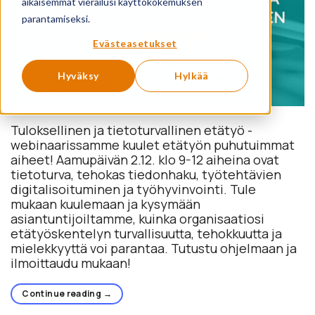
aikaisemmat vierailusi käyttökokemuksen
parantamiseksi.
Evästeasetukset
Hyväksy
Hylkää
Tuloksellinen ja tietoturvallinen etätyö -
webinaarissamme kuulet etätyön puhutuimmat
aiheet! Aamupäivän 2.12. klo 9-12 aiheina ovat
tietoturva, tehokas tiedonhaku, työtehtävien
digitalisoituminen ja työhyvinvointi. Tule
mukaan kuulemaan ja kysymään
asiantuntijoiltamme, kuinka organisaatiosi
etätyöskentelyn turvallisuutta, tehokkuutta ja
mielekkyyttä voi parantaa. Tutustu ohjelmaan ja
ilmoittaudu mukaan!
Continue reading
→