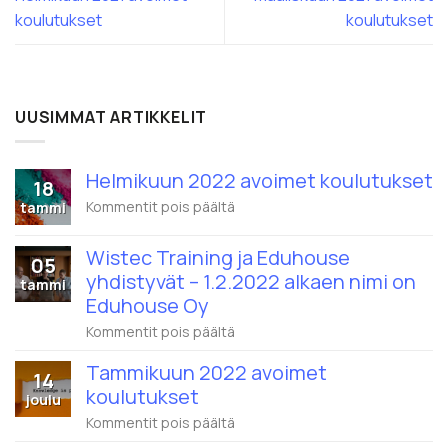
koulutukset
koulutukset
UUSIMMAT ARTIKKELIT
Helmikuun 2022 avoimet koulutukset
18
artikkelissa
Kommentit pois päältä
tammi
Helmikuun
2022
Wistec Training ja Eduhouse
avoimet
05
koulutukset
yhdistyvät – 1.2.2022 alkaen nimi on
tammi
Eduhouse Oy
artikkelissa
Kommentit pois päältä
Wistec
Training
Tammikuun 2022 avoimet
14
ja
koulutukset
Eduhouse
joulu
yhdistyvät
artikkelissa
Kommentit pois päältä
–
Tammikuun
1.2.2022