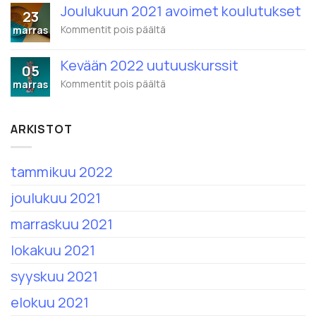
2022
alkaen
Joulukuun 2021 avoimet koulutukset
23
avoimet
nimi
koulutukset
artikkelissa
Kommentit pois päältä
marras
on
Joulukuun
Eduhouse
2021
Oy
Kevään 2022 uutuuskurssit
avoimet
05
koulutukset
artikkelissa
Kommentit pois päältä
marras
Kevään
2022
uutuuskurssit
ARKISTOT
tammikuu 2022
joulukuu 2021
marraskuu 2021
lokakuu 2021
syyskuu 2021
elokuu 2021