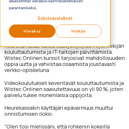
opiskelu sujuu pala
aikaisemmat vierailusi käyttökokemuksen
parantamiseksi.
kerrallaan
Evästeasetukset
Hyväksy
Hylkää
POSTED ON
26.1.2021
BY
SAMULI KOSKINEN
Heureka halusi tukea osatyökykyisen työntekijän
kouluttautumista ja IT-taitojen päivittämistä.
Wistec Onlinen kurssit tarjosivat mahdollisuuden
oppia uutta ja vahvistaa osaamista joustavasti
verkko-opiskeluna.
Videokoulutukset keventävät kouluttautumista ja
Wistec Onlinen saavutettavuus on yli 90 %, joten
palvelu tukee monenlaisia oppijoita.
Heurekassakin käyttäjän epävarmuus muuttui
onnistumisen iloksi:
”Olen tosi mielissäni, että rohkenin kokeilla