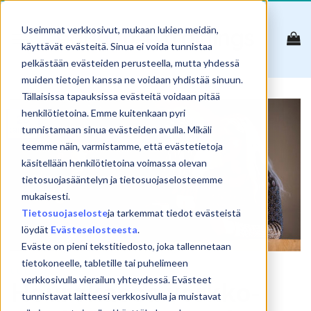
Skip
to
Useimmat verkkosivut, mukaan lukien meidän,
content
käyttävät evästeitä. Sinua ei voida tunnistaa
pelkästään evästeiden perusteella, mutta yhdessä
muiden tietojen kanssa ne voidaan yhdistää sinuun.
Tällaisissa tapauksissa evästeitä voidaan pitää
henkilötietoina. Emme kuitenkaan pyri
26
tammi
tunnistamaan sinua evästeiden avulla. Mikäli
teemme näin, varmistamme, että evästetietoja
käsitellään henkilötietoina voimassa olevan
tietosuojasääntelyn ja tietosuojaselosteemme
mukaisesti.
Tietosuojaseloste
ja tarkemmat tiedot evästeistä
löydät
Evästeselosteesta
.
Eväste on pieni tekstitiedosto, joka tallennetaan
tietokoneelle, tabletille tai puhelimeen
UUTISET
verkkosivulla vierailun yhteydessä. Evästeet
Heurekassa verkko-
tunnistavat laitteesi verkkosivulla ja muistavat