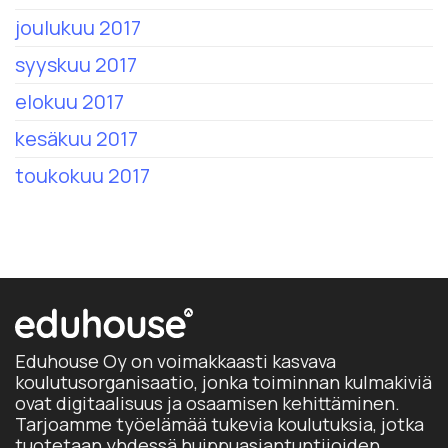
joulukuu 2017
syyskuu 2017
elokuu 2017
kesäkuu 2017
toukokuu 2017
Eduhouse Oy on voimakkaasti kasvava
koulutusorganisaatio, jonka toiminnan kulmakiviä
ovat digitaalisuus ja osaamisen kehittäminen.
Tarjoamme työelämää tukevia koulutuksia, jotka
tuotetaan yhdessä huippuasiantuntijoiden