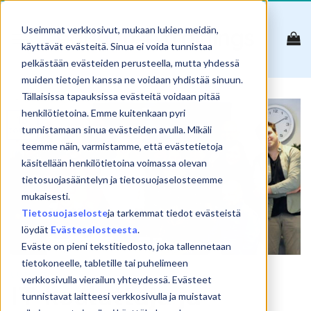
Skip
to
Useimmat verkkosivut, mukaan lukien meidän,
content
käyttävät evästeitä. Sinua ei voida tunnistaa
pelkästään evästeiden perusteella, mutta yhdessä
muiden tietojen kanssa ne voidaan yhdistää sinuun.
Tällaisissa tapauksissa evästeitä voidaan pitää
henkilötietoina. Emme kuitenkaan pyri
13
touko
tunnistamaan sinua evästeiden avulla. Mikäli
teemme näin, varmistamme, että evästetietoja
käsitellään henkilötietoina voimassa olevan
tietosuojasääntelyn ja tietosuojaselosteemme
mukaisesti.
Tietosuojaseloste
ja tarkemmat tiedot evästeistä
löydät
Evästeselosteesta
.
Eväste on pieni tekstitiedosto, joka tallennetaan
tietokoneelle, tabletille tai puhelimeen
UUTISET
verkkosivulla vierailun yhteydessä. Evästeet
IT-kouluttaja ja -
tunnistavat laitteesi verkkosivulla ja muistavat