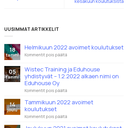
kesäkuun koulutuksista
UUSIMMAT ARTIKKELIT
Helmikuun 2022 avoimet koulutukset
18
artikkelissa
Kommentit pois päältä
tammi
Helmikuun
2022
Wistec Training ja Eduhouse
avoimet
05
koulutukset
yhdistyvät – 1.2.2022 alkaen nimi on
tammi
Eduhouse Oy
artikkelissa
Kommentit pois päältä
Wistec
Training
Tammikuun 2022 avoimet
14
ja
koulutukset
Eduhouse
joulu
yhdistyvät
artikkelissa
Kommentit pois päältä
–
Tammikuun
1.2.2022
2022
alkaen