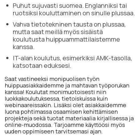
Puhut sujuvasti suomea. Englanniksi tai
ruotsiksi kouluttaminen on sinulle plussaa.
Vahva tietotekninen tausta on plussaa,
mutta saat meillä myös sisäistä
koulutusta huippuammattilaistemme
kanssa.
IT-alan koulutus, esimerkiksi AMK-tasolla,
katsotaan eduksesi.
Saat vastineeksi monipuolisen työn
huippuasiakkaidemme ja mahtavan työporukan
kanssa! Koulutat monimuotoisesti niin
luokkakoulutuksessa, tietoiskuissa kuin
webinaareissakin. Lisäksi olet asiakkaidemme
luona pohtimassa osaamisen kehittämisen
projekteja sekä tuotat materiaalia kirjallisessa ja
online-muodossa. Tarjoamme käyttöösi myös
uuden oppimiseen tarvitsemasi ajan.