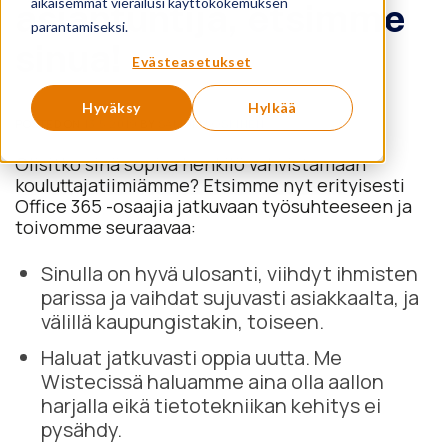
aikaisemmat vierailusi käyttökokemuksen
asiantuntija, etsimme
parantamiseksi.
sinua!
Evästeasetukset
Hyväksy
Hylkää
POSTED ON
13.5.2019
BY
SAMULI KOSKINEN
Olisitko sinä sopiva henkilö vahvistamaan
kouluttajatiimiämme? Etsimme nyt erityisesti
Office 365 -osaajia jatkuvaan työsuhteeseen ja
toivomme seuraavaa:
Sinulla on hyvä ulosanti, viihdyt ihmisten
parissa ja vaihdat sujuvasti asiakkaalta, ja
välillä kaupungistakin, toiseen.
Haluat jatkuvasti oppia uutta. Me
Wistecissä haluamme aina olla aallon
harjalla eikä tietotekniikan kehitys ei
pysähdy.