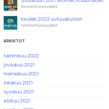
Joulukuun 2021 avoimet koulutukset
23
avoimet
nimi
koulutukset
artikkelissa
Kommentit pois päältä
marras
on
Joulukuun
Eduhouse
2021
Oy
Kevään 2022 uutuuskurssit
avoimet
05
koulutukset
artikkelissa
Kommentit pois päältä
marras
Kevään
2022
uutuuskurssit
ARKISTOT
tammikuu 2022
joulukuu 2021
marraskuu 2021
lokakuu 2021
syyskuu 2021
elokuu 2021