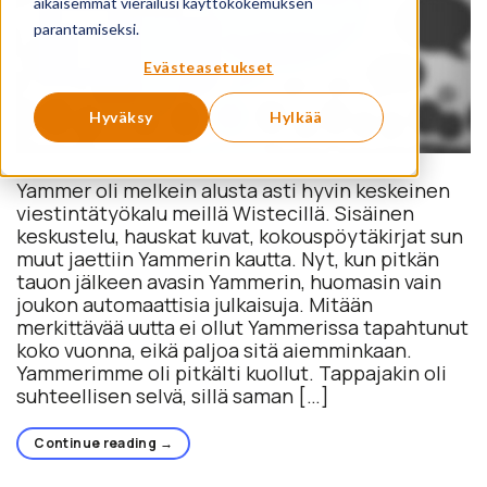
aikaisemmat vierailusi käyttökokemuksen
parantamiseksi.
Evästeasetukset
Hyväksy
Hylkää
Yammer oli melkein alusta asti hyvin keskeinen
viestintätyökalu meillä Wistecillä. Sisäinen
keskustelu, hauskat kuvat, kokouspöytäkirjat sun
muut jaettiin Yammerin kautta. Nyt, kun pitkän
tauon jälkeen avasin Yammerin, huomasin vain
joukon automaattisia julkaisuja. Mitään
merkittävää uutta ei ollut Yammerissa tapahtunut
koko vuonna, eikä paljoa sitä aiemminkaan.
Yammerimme oli pitkälti kuollut. Tappajakin oli
suhteellisen selvä, sillä saman […]
Continue reading
→