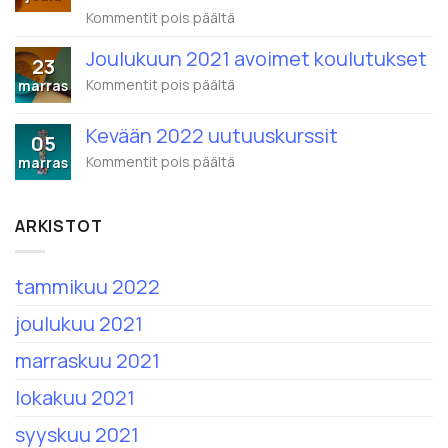
yhdistyvät
artikkelissa
Kommentit pois päältä
–
Tammikuun
1.2.2022
2022
alkaen
Joulukuun 2021 avoimet koulutukset
23
avoimet
nimi
koulutukset
artikkelissa
Kommentit pois päältä
marras
on
Joulukuun
Eduhouse
2021
Oy
Kevään 2022 uutuuskurssit
avoimet
05
koulutukset
artikkelissa
Kommentit pois päältä
marras
Kevään
2022
uutuuskurssit
ARKISTOT
tammikuu 2022
joulukuu 2021
marraskuu 2021
lokakuu 2021
syyskuu 2021