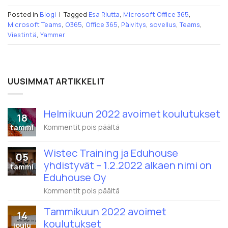
Posted in
Blogi
|
Tagged
Esa Riutta
,
Microsoft Office 365
,
Microsoft Teams
,
O365
,
Office 365
,
Päivitys
,
sovellus
,
Teams
,
Viestintä
,
Yammer
UUSIMMAT ARTIKKELIT
Helmikuun 2022 avoimet koulutukset
18
artikkelissa
Kommentit pois päältä
tammi
Helmikuun
2022
Wistec Training ja Eduhouse
avoimet
05
koulutukset
yhdistyvät – 1.2.2022 alkaen nimi on
tammi
Eduhouse Oy
artikkelissa
Kommentit pois päältä
Wistec
Training
Tammikuun 2022 avoimet
14
ja
koulutukset
Eduhouse
joulu