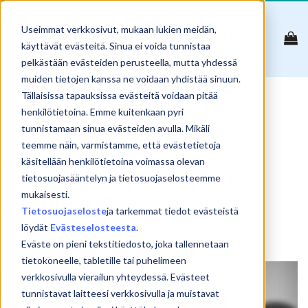
Skip
to
Useimmat verkkosivut, mukaan lukien meidän,
content
käyttävät evästeitä. Sinua ei voida tunnistaa
pelkästään evästeiden perusteella, mutta yhdessä
muiden tietojen kanssa ne voidaan yhdistää sinuun.
Tällaisissa tapauksissa evästeitä voidaan pitää
TAG ARCHIVES:
PÄIVITYS
henkilötietoina. Emme kuitenkaan pyri
tunnistamaan sinua evästeiden avulla. Mikäli
teemme näin, varmistamme, että evästetietoja
BLOGI
käsitellään henkilötietoina voimassa olevan
Teams tappoi meidän
tietosuojasääntelyn ja tietosuojaselosteemme
Yammerin
mukaisesti.
Tietosuojaseloste
ja tarkemmat tiedot evästeistä
löydät
Evästeselosteesta
.
POSTED ON
5.2.2020
BY
SAMULI KOSKINEN
Eväste on pieni tekstitiedosto, joka tallennetaan
tietokoneelle, tabletille tai puhelimeen
verkkosivulla vierailun yhteydessä. Evästeet
05
helmi
tunnistavat laitteesi verkkosivulla ja muistavat