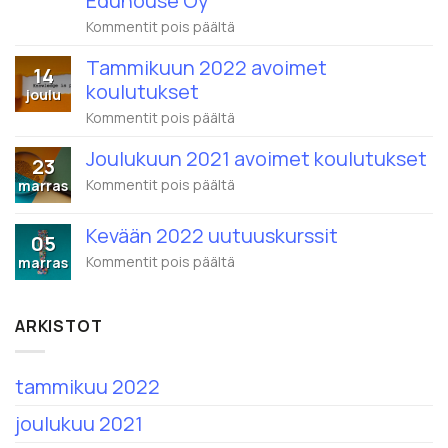
Eduhouse Oy
artikkelissa
Kommentit pois päältä
Wistec
Training
Tammikuun 2022 avoimet
14
ja
koulutukset
Eduhouse
joulu
yhdistyvät
artikkelissa
Kommentit pois päältä
–
Tammikuun
1.2.2022
2022
alkaen
Joulukuun 2021 avoimet koulutukset
23
avoimet
nimi
koulutukset
artikkelissa
Kommentit pois päältä
marras
on
Joulukuun
Eduhouse
2021
Oy
Kevään 2022 uutuuskurssit
avoimet
05
koulutukset
artikkelissa
Kommentit pois päältä
marras
Kevään
2022
uutuuskurssit
ARKISTOT
tammikuu 2022
joulukuu 2021