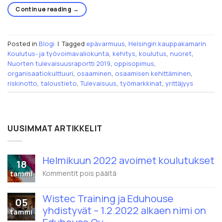
Continue reading
→
Posted in
Blogi
|
Tagged
epävarmuus
,
Helsingin kauppakamarin
Koulutus- ja työvoimavaliokunta
,
kehitys
,
koulutus
,
nuoret
,
Nuorten tulevaisuusraportti 2019
,
oppisopimus
,
organisaatiokulttuuri
,
osaaminen
,
osaamisen kehittäminen
,
riskinotto
,
taloustieto
,
Tulevaisuus
,
työmarkkinat
,
yrittäjyys
UUSIMMAT ARTIKKELIT
Helmikuun 2022 avoimet koulutukset
18
artikkelissa
Kommentit pois päältä
tammi
Helmikuun
2022
Wistec Training ja Eduhouse
avoimet
05
koulutukset
yhdistyvät – 1.2.2022 alkaen nimi on
tammi