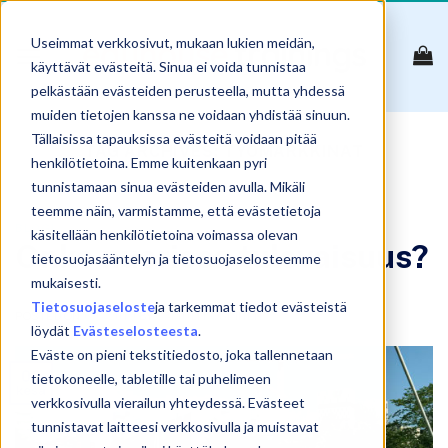
Skip
to
Useimmat verkkosivut, mukaan lukien meidän,
content
käyttävät evästeitä. Sinua ei voida tunnistaa
pelkästään evästeiden perusteella, mutta yhdessä
muiden tietojen kanssa ne voidaan yhdistää sinuun.
Tällaisissa tapauksissa evästeitä voidaan pitää
TAG ARCHIVES:
TYÖMARKKINAT
henkilötietoina. Emme kuitenkaan pyri
tunnistamaan sinua evästeiden avulla. Mikäli
teemme näin, varmistamme, että evästetietoja
BLOGI
käsitellään henkilötietoina voimassa olevan
Onko nuorissa tulevaisuus?
tietosuojasääntelyn ja tietosuojaselosteemme
mukaisesti.
Tietosuojaseloste
ja tarkemmat tiedot evästeistä
POSTED ON
6.6.2019
BY
SAMULI KOSKINEN
löydät
Evästeselosteesta
.
Eväste on pieni tekstitiedosto, joka tallennetaan
06
tietokoneelle, tabletille tai puhelimeen
kesä
verkkosivulla vierailun yhteydessä. Evästeet
tunnistavat laitteesi verkkosivulla ja muistavat