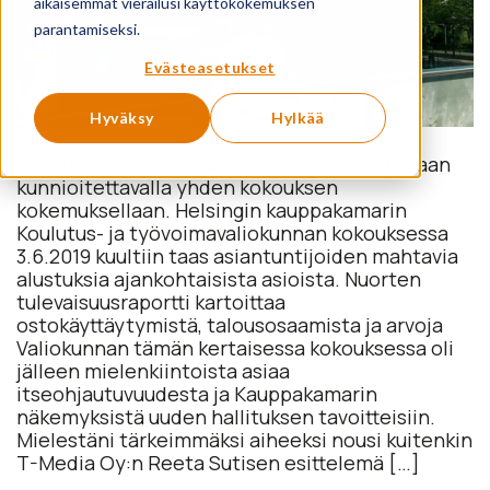
aikaisemmat vierailusi käyttökokemuksen
parantamiseksi.
Evästeasetukset
Hyväksy
Hylkää
”Moi moi”, tervehti Juha valiokuntakollegoitaan
kunnioitettavalla yhden kokouksen
kokemuksellaan. Helsingin kauppakamarin
Koulutus- ja työvoimavaliokunnan kokouksessa
3.6.2019 kuultiin taas asiantuntijoiden mahtavia
alustuksia ajankohtaisista asioista. Nuorten
tulevaisuusraportti kartoittaa
ostokäyttäytymistä, talousosaamista ja arvoja
Valiokunnan tämän kertaisessa kokouksessa oli
jälleen mielenkiintoista asiaa
itseohjautuvuudesta ja Kauppakamarin
näkemyksistä uuden hallituksen tavoitteisiin.
Mielestäni tärkeimmäksi aiheeksi nousi kuitenkin
T-Media Oy:n Reeta Sutisen esittelemä […]