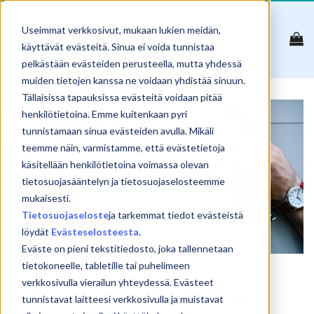
Skip
to
Useimmat verkkosivut, mukaan lukien meidän,
content
käyttävät evästeitä. Sinua ei voida tunnistaa
pelkästään evästeiden perusteella, mutta yhdessä
muiden tietojen kanssa ne voidaan yhdistää sinuun.
Tällaisissa tapauksissa evästeitä voidaan pitää
henkilötietoina. Emme kuitenkaan pyri
17
maalis
tunnistamaan sinua evästeiden avulla. Mikäli
teemme näin, varmistamme, että evästetietoja
käsitellään henkilötietoina voimassa olevan
tietosuojasääntelyn ja tietosuojaselosteemme
mukaisesti.
Tietosuojaseloste
ja tarkemmat tiedot evästeistä
löydät
Evästeselosteesta
.
Eväste on pieni tekstitiedosto, joka tallennetaan
tietokoneelle, tabletille tai puhelimeen
UUTISET
verkkosivulla vierailun yhteydessä. Evästeet
Ota Teams haltuun –
tunnistavat laitteesi verkkosivulla ja muistavat