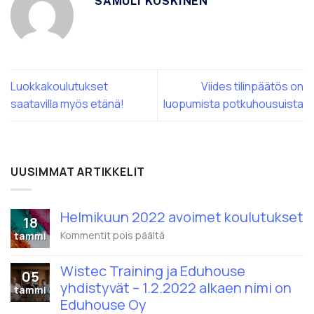
SAMULI KOSKINEN
Luokkakoulutukset
Viides tilinpäätös on
saatavilla myös etänä!
luopumista potkuhousuista
UUSIMMAT ARTIKKELIT
Helmikuun 2022 avoimet koulutukset
18
artikkelissa
Kommentit pois päältä
tammi
Helmikuun
2022
Wistec Training ja Eduhouse
avoimet
05
koulutukset
yhdistyvät – 1.2.2022 alkaen nimi on
tammi
Eduhouse Oy