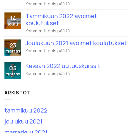
artikkelissa
Kommentit pois päältä
Wistec
Training
Tammikuun 2022 avoimet
14
ja
koulutukset
Eduhouse
joulu
yhdistyvät
artikkelissa
Kommentit pois päältä
–
Tammikuun
1.2.2022
2022
alkaen
Joulukuun 2021 avoimet koulutukset
23
avoimet
nimi
koulutukset
artikkelissa
Kommentit pois päältä
marras
on
Joulukuun
Eduhouse
2021
Oy
Kevään 2022 uutuuskurssit
avoimet
05
koulutukset
artikkelissa
Kommentit pois päältä
marras
Kevään
2022
uutuuskurssit
ARKISTOT
tammikuu 2022
joulukuu 2021
marraskuu 2021