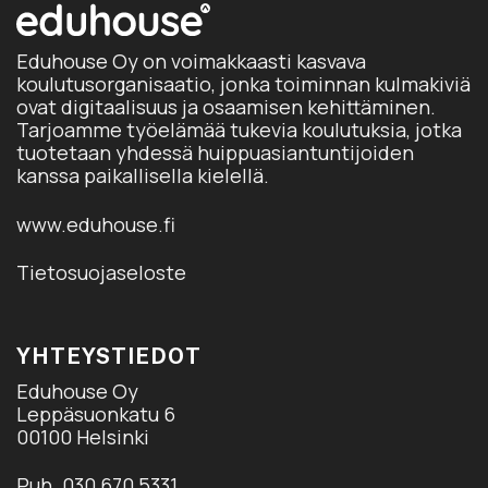
Eduhouse Oy on voimakkaasti kasvava
koulutusorganisaatio, jonka toiminnan kulmakiviä
ovat digitaalisuus ja osaamisen kehittäminen.
Tarjoamme työelämää tukevia koulutuksia, jotka
tuotetaan yhdessä huippuasiantuntijoiden
kanssa paikallisella kielellä.
www.eduhouse.fi
Tietosuojaseloste
YHTEYSTIEDOT
Eduhouse Oy
Leppäsuonkatu 6
00100 Helsinki
Puh. 030 670 5331