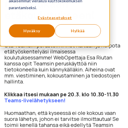
tule mukaan
aikaisemmat vierailusi käyttökokemuksen
parantamiseksi.
etäkoulutukseen!
Evästeasetukset
Hyväksy
Hylkää
POSTED ON
17.3.2020
BY
SAMULI KOSKINEN
Ota Teamsin perustoiminnot haltuun ja helpota
etätyöskentelyäsi ilmaisessa
koulutuksessamme! WebOpettaja Esa Riutan
kanssa opit Teamsin peruskäyttöä niin
tietokoneella kuin kännykälläkin. Aiheina ovat
mm. viestiminen, kokoustaminen ja tiedostojen
hallinta.
Klikkaa itsesi mukaan pe 20.3. klo 10.30-11.30
Teams-livelähetykseen!
Huomaathan, että kyseessä ei ole kokous vaan
suora lähetys, johon ei tarvitse ilmoittautua! Se
toimii kenellä tahansa eikä edellytä Teamsin