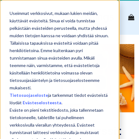
Skip
to
Useimmat verkkosivut, mukaan lukien meidän,
content
käyttävät evästeitä. Sinua ei voida tunnistaa
pelkästään evästeiden perusteella, mutta yhdessä
muiden tietojen kanssa ne voidaan yhdistää sinuun.
Tällaisissa tapauksissa evästeitä voidaan pitää
henkilötietoina. Emme kuitenkaan pyri
15
kesä
tunnistamaan sinua evästeiden avulla. Mikäli
teemme näin, varmistamme, että evästetietoja
käsitellään henkilötietoina voimassa olevan
tietosuojasääntelyn ja tietosuojaselosteemme
mukaisesti.
Tietosuojaseloste
ja tarkemmat tiedot evästeistä
löydät
Evästeselosteesta
.
Eväste on pieni tekstitiedosto, joka tallennetaan
tietokoneelle, tabletille tai puhelimeen
UUTISET
verkkosivulla vierailun yhteydessä. Evästeet
Wistecin kesäkurssit
tunnistavat laitteesi verkkosivulla ja muistavat