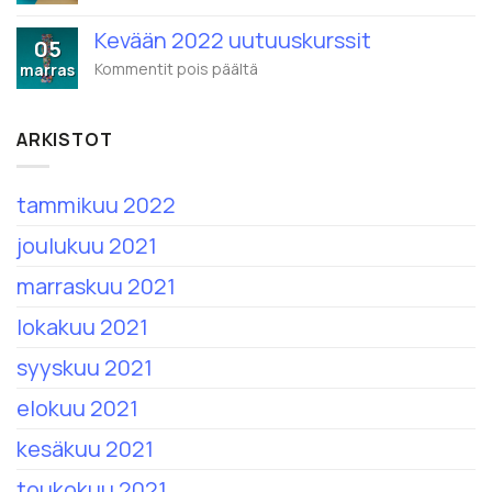
Joulukuun
Eduhouse
2021
Oy
Kevään 2022 uutuuskurssit
avoimet
05
koulutukset
artikkelissa
Kommentit pois päältä
marras
Kevään
2022
uutuuskurssit
ARKISTOT
tammikuu 2022
joulukuu 2021
marraskuu 2021
lokakuu 2021
syyskuu 2021
elokuu 2021
kesäkuu 2021
toukokuu 2021