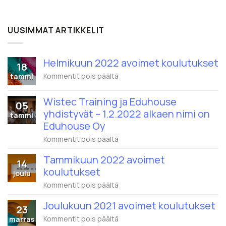
UUSIMMAT ARTIKKELIT
Helmikuun 2022 avoimet koulutukset
18
artikkelissa
Kommentit pois päältä
tammi
Helmikuun
2022
Wistec Training ja Eduhouse
avoimet
05
koulutukset
yhdistyvät – 1.2.2022 alkaen nimi on
tammi
Eduhouse Oy
artikkelissa
Kommentit pois päältä
Wistec
Training
Tammikuun 2022 avoimet
14
ja
koulutukset
Eduhouse
joulu
yhdistyvät
artikkelissa
Kommentit pois päältä
–
Tammikuun
1.2.2022
2022
alkaen
Joulukuun 2021 avoimet koulutukset
23
avoimet
nimi
koulutukset
artikkelissa
Kommentit pois päältä
marras
on