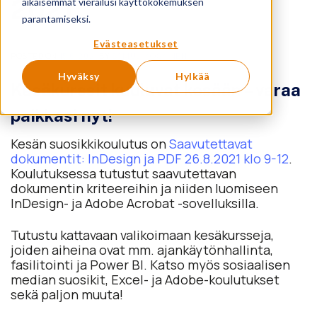
2021
aikaisemmat vierailusi käyttökokemuksen
parantamiseksi.
Evästeasetukset
POSTED ON
15.6.2021
BY
SAMULI KOSKINEN
Hyväksy
Hylkää
Kesäkurssit kuuluvat kesään – varaa
paikkasi nyt!
Kesän suosikkikoulutus on
Saavutettavat
dokumentit: InDesign ja PDF 26.8.2021 klo 9-12
.
Koulutuksessa tutustut saavutettavan
dokumentin kriteereihin ja niiden luomiseen
InDesign- ja Adobe Acrobat -sovelluksilla.
Tutustu kattavaan valikoimaan kesäkursseja,
joiden aiheina ovat mm. ajankäytönhallinta,
fasilitointi ja Power BI. Katso myös sosiaalisen
median suosikit, Excel- ja Adobe-koulutukset
sekä paljon muuta!