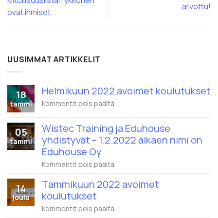
kiitollisuuslistan ykkönen
arvottu!
ovat ihmiset
UUSIMMAT ARTIKKELIT
Helmikuun 2022 avoimet koulutukset
18
artikkelissa
Kommentit pois päältä
tammi
Helmikuun
2022
Wistec Training ja Eduhouse
avoimet
05
koulutukset
yhdistyvät – 1.2.2022 alkaen nimi on
tammi
Eduhouse Oy
artikkelissa
Kommentit pois päältä
Wistec
Training
Tammikuun 2022 avoimet
14
ja
koulutukset
Eduhouse
joulu
yhdistyvät
artikkelissa
Kommentit pois päältä
–
Tammikuun