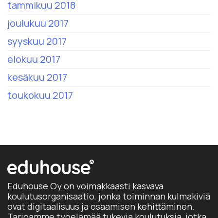
tammikuu 2018
joulukuu 2017
syyskuu 2017
elokuu 2017
kesäkuu 2017
toukokuu 2017
Eduhouse Oy on voimakkaasti kasvava
koulutusorganisaatio, jonka toiminnan kulmakiviä
ovat digitaalisuus ja osaamisen kehittäminen.
Tarjoamme työelämää tukevia koulutuksia, jotka