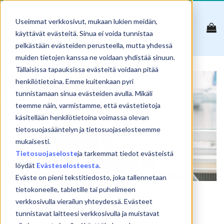
Skip
to
Useimmat verkkosivut, mukaan lukien meidän,
content
käyttävät evästeitä. Sinua ei voida tunnistaa
pelkästään evästeiden perusteella, mutta yhdessä
muiden tietojen kanssa ne voidaan yhdistää sinuun.
Tällaisissa tapauksissa evästeitä voidaan pitää
henkilötietoina. Emme kuitenkaan pyri
19
helmi
tunnistamaan sinua evästeiden avulla. Mikäli
teemme näin, varmistamme, että evästetietoja
käsitellään henkilötietoina voimassa olevan
tietosuojasääntelyn ja tietosuojaselosteemme
mukaisesti.
Tietosuojaseloste
ja tarkemmat tiedot evästeistä
löydät
Evästeselosteesta
.
Eväste on pieni tekstitiedosto, joka tallennetaan
tietokoneelle, tabletille tai puhelimeen
UUTISET
verkkosivulla vierailun yhteydessä. Evästeet
Ota hetki itsellesi –
tunnistavat laitteesi verkkosivulla ja muistavat