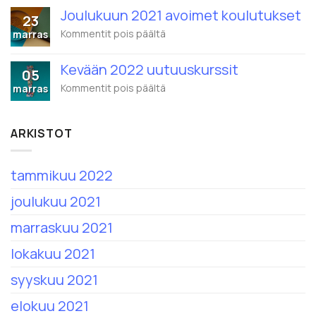
1.2.2022
2022
alkaen
Joulukuun 2021 avoimet koulutukset
23
avoimet
nimi
koulutukset
artikkelissa
Kommentit pois päältä
marras
on
Joulukuun
Eduhouse
2021
Oy
Kevään 2022 uutuuskurssit
avoimet
05
koulutukset
artikkelissa
Kommentit pois päältä
marras
Kevään
2022
uutuuskurssit
ARKISTOT
tammikuu 2022
joulukuu 2021
marraskuu 2021
lokakuu 2021
syyskuu 2021
elokuu 2021