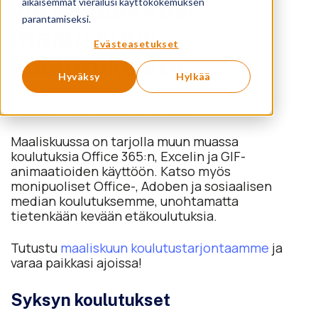
varaa paikkasi
aikaisemmat vierailusi käyttökokemuksen
parantamiseksi.
maaliskuun
Evästeasetukset
koulutuksista
Hyväksy
Hylkää
POSTED ON
19.2.2019
BY
SAMULI KOSKINEN
Maaliskuussa on tarjolla muun muassa
koulutuksia Office 365:n, Excelin ja GIF-
animaatioiden käyttöön. Katso myös
monipuoliset Office-, Adoben ja sosiaalisen
median koulutuksemme, unohtamatta
tietenkään kevään etäkoulutuksia.
Tutustu
maaliskuun koulutustarjontaamme
ja
varaa paikkasi ajoissa!
Syksyn koulutukset