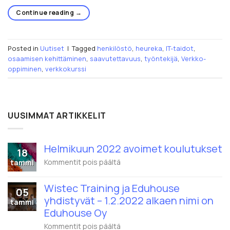
Continue reading
→
Posted in
Uutiset
|
Tagged
henkilöstö
,
heureka
,
IT-taidot
,
osaamisen kehittäminen
,
saavutettavuus
,
työntekijä
,
Verkko-
oppiminen
,
verkkokurssi
UUSIMMAT ARTIKKELIT
Helmikuun 2022 avoimet koulutukset
18
artikkelissa
Kommentit pois päältä
tammi
Helmikuun
2022
Wistec Training ja Eduhouse
avoimet
05
koulutukset
yhdistyvät – 1.2.2022 alkaen nimi on
tammi
Eduhouse Oy
artikkelissa
Kommentit pois päältä