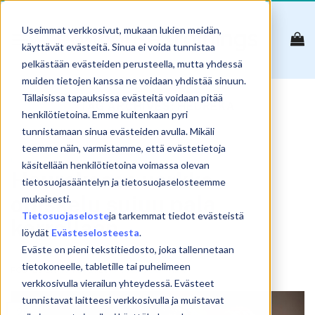
Skip
to
Useimmat verkkosivut, mukaan lukien meidän,
content
käyttävät evästeitä. Sinua ei voida tunnistaa
pelkästään evästeiden perusteella, mutta yhdessä
muiden tietojen kanssa ne voidaan yhdistää sinuun.
Tällaisissa tapauksissa evästeitä voidaan pitää
TAG ARCHIVES:
HEUREKA
henkilötietoina. Emme kuitenkaan pyri
tunnistamaan sinua evästeiden avulla. Mikäli
teemme näin, varmistamme, että evästetietoja
UUTISET
käsitellään henkilötietoina voimassa olevan
Heurekassa verkko-
tietosuojasääntelyn ja tietosuojaselosteemme
opiskelu sujuu pala
mukaisesti.
Tietosuojaseloste
ja tarkemmat tiedot evästeistä
kerrallaan
löydät
Evästeselosteesta
.
Eväste on pieni tekstitiedosto, joka tallennetaan
tietokoneelle, tabletille tai puhelimeen
POSTED ON
26.1.2021
BY
SAMULI KOSKINEN
verkkosivulla vierailun yhteydessä. Evästeet
tunnistavat laitteesi verkkosivulla ja muistavat
26