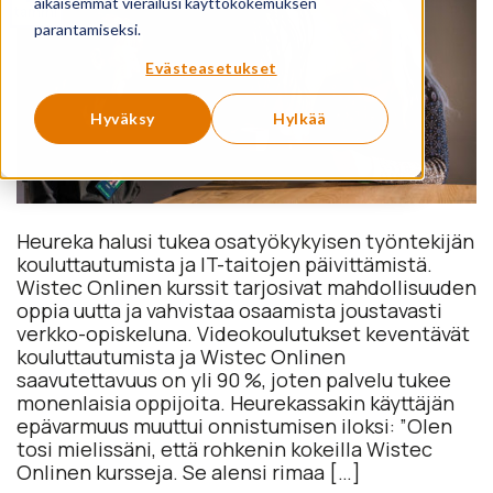
aikaisemmat vierailusi käyttökokemuksen
tammi
parantamiseksi.
Evästeasetukset
Hyväksy
Hylkää
Heureka halusi tukea osatyökykyisen työntekijän
kouluttautumista ja IT-taitojen päivittämistä.
Wistec Onlinen kurssit tarjosivat mahdollisuuden
oppia uutta ja vahvistaa osaamista joustavasti
verkko-opiskeluna. Videokoulutukset keventävät
kouluttautumista ja Wistec Onlinen
saavutettavuus on yli 90 %, joten palvelu tukee
monenlaisia oppijoita. Heurekassakin käyttäjän
epävarmuus muuttui onnistumisen iloksi: ”Olen
tosi mielissäni, että rohkenin kokeilla Wistec
Onlinen kursseja. Se alensi rimaa […]