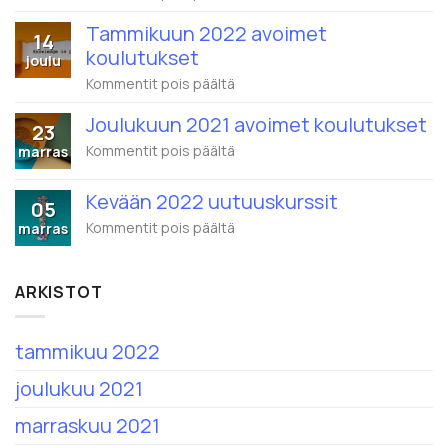
Wistec
Training
Tammikuun 2022 avoimet
14
ja
koulutukset
Eduhouse
joulu
yhdistyvät
artikkelissa
Kommentit pois päältä
–
Tammikuun
1.2.2022
2022
alkaen
Joulukuun 2021 avoimet koulutukset
23
avoimet
nimi
koulutukset
artikkelissa
Kommentit pois päältä
marras
on
Joulukuun
Eduhouse
2021
Oy
Kevään 2022 uutuuskurssit
avoimet
05
koulutukset
artikkelissa
Kommentit pois päältä
marras
Kevään
2022
uutuuskurssit
ARKISTOT
tammikuu 2022
joulukuu 2021
marraskuu 2021